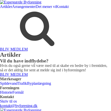
Artikler
Arrangementer
Det mener vi
Kontakt
BLIV MEDLEM
Artikler
Vil du have indflydelse?
Hvis du også gerne vil være med til at skabe en bedre by i fremtiden,
så er det aldrig for sent at melde sig ind i byforeningen!
BLIV MEDLEM
Mærkesager
Spildevand
Trafik
Byplanlægning
Foreningen
Historie
Formål
Kontakt
Skriv til os
kontakt@byforening.dk