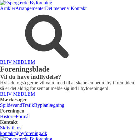
Artikler
Arrangementer
Det mener vi
Kontakt
BLIV MEDLEM
Foreningsblade
Vil du have indflydelse?
Hvis du også gerne vil være med til at skabe en bedre by i fremtiden,
så er det aldrig for sent at melde sig ind i byforeningen!
BLIV MEDLEM
Mærkesager
Spildevand
Trafik
Byplanlægning
Foreningen
Historie
Formål
Kontakt
Skriv til os
kontakt@byforening.dk