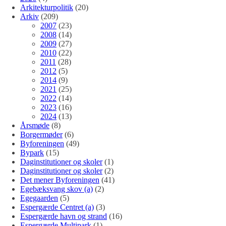
Arkitekturpolitik
(20)
Arkiv
(209)
2007
(23)
2008
(14)
2009
(27)
2010
(22)
2011
(28)
2012
(5)
2014
(9)
2021
(25)
2022
(14)
2023
(16)
2024
(13)
Årsmøde
(8)
Borgermøder
(6)
Byforeningen
(49)
Bypark
(15)
Daginstitutioner og skoler
(1)
Daginstitutioner og skoler
(2)
Det mener Byforeningen
(41)
Egebæksvang skov (a)
(2)
Egegaarden
(5)
Espergærde Centret (a)
(3)
Espergærde havn og strand
(16)
Espergærde Multipark
(1)