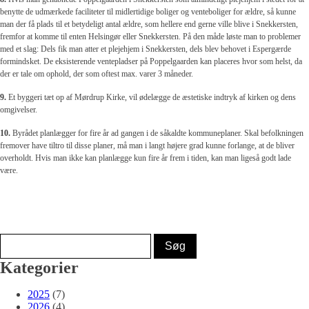
benytte de udmærkede faciliteter til midlertidige boliger og venteboliger for ældre, så kunne
man der få plads til et betydeligt antal ældre, som hellere end gerne ville blive i Snekkersten,
fremfor at komme til enten Helsingør eller Snekkersten. På den måde løste man to problemer
med et slag: Dels fik man atter et plejehjem i Snekkersten, dels blev behovet i Espergærde
formindsket. De eksisterende ventepladser på Poppelgaarden kan placeres hvor som helst, da
der er tale om ophold, der som oftest max. varer 3 måneder.
9.
Et byggeri tæt op af Mørdrup Kirke, vil ødelægge de æstetiske indtryk af kirken og dens
omgivelser.
10.
Byrådet planlægger for fire år ad gangen i de såkaldte kommuneplaner. Skal befolkningen
fremover have tiltro til disse planer, må man i langt højere grad kunne forlange, at de bliver
overholdt. Hvis man ikke kan planlægge kun fire år frem i tiden, kan man ligeså godt lade
være.
Kategorier
2025
(7)
2026
(4)