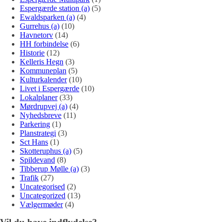
Espergærde station (a)
(5)
Ewaldsparken (a)
(4)
Gurrehus (a)
(10)
Havnetorv
(14)
HH forbindelse
(6)
Historie
(12)
Kelleris Hegn
(3)
Kommuneplan
(5)
Kulturkalender
(10)
Livet i Espergærde
(10)
Lokalplaner
(33)
Mørdrupvej (a)
(4)
Nyhedsbreve
(11)
Parkering
(1)
Planstrategi
(3)
Sct Hans
(1)
Skotteruphus (a)
(5)
Spildevand
(8)
Tibberup Mølle (a)
(3)
Trafik
(27)
Uncategorised
(2)
Uncategorized
(13)
Vælgermøder
(4)