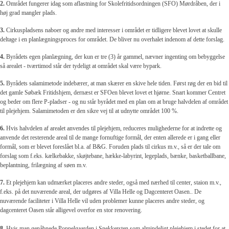
2.
Området fungerer idag som aflastning for Skolefritidsordningen (SFO) Mørdråben, der i
høj grad mangler plads.
3.
Cirkuspladsens naboer og andre med interesser i området er tidligere blevet lovet at skulle
deltage i en planlægningsproces for området. De bliver nu overhalet indenom af dette forslag.
4.
Byrådets egen planlægning, der kun er tre (3) år gammel, nævner ingenting om bebyggelse
så arealet - tværtimod står der tydeligt at området skal være bypark.
5.
Byrådets salamimetode indebærer, at man skærer en skive hele tiden. Først røg der en bid til
det gamle Søbæk Fritidshjem, dernæst er SFOen blevet lovet et hjørne. Snart kommer Centret
og beder om flere P-pladser - og nu står byrådet med en plan om at bruge halvdelen af området
til plejehjem. Salamimetoden er den sikre vej til at udnytte området 100 %.
6.
Hvis halvdelen af arealet anvendes til plejehjem, reduceres mulighederne for at indrette og
anvende det resterende areal til de mange fornuftige formål, der enten allerede er i gang eller
formål, som er blevet foreslået bl.a. af B&G. Foruden plads til cirkus m.v., så er der tale om
forslag som f.eks. kælkebakke, skøjtebane, hække-labyrint, legeplads, bænke, basketballbane,
beplantning, frilægning af søen m.v.
7.
Et plejehjem kan udmærket placeres andre steder, også med nærhed til center, staion m.v.,
f.eks. på det nuværende areal, der udgøres af Villa Helle og Dagcenteret Oasen.. De
nuværende faciliteter i Villa Helle vil uden problemer kunne placeres andre steder, og
dagcenteret Oasen står alligevel overfor en stor renovering.
8.
Hvis man genåbnede Poppelgaarden i Snekkersten som almindeligt plejehjem i stedet for at