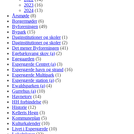
2023
(16)
2024
(13)
Årsmøde
(8)
Borgermøder
(6)
Byforeningen
(49)
Bypark
(15)
Daginstitutioner og skoler
(1)
Daginstitutioner og skoler
(2)
Det mener Byforeningen
(41)
Egebæksvang skov (a)
(2)
Egegaarden
(5)
Espergærde Centret (a)
(3)
Espergærde havn og strand
(16)
Espergærde Multipark
(1)
Espergærde station (a)
(5)
Ewaldsparken (a)
(4)
Gurrehus (a)
(10)
Havnetorv
(14)
HH forbindelse
(6)
Historie
(12)
Kelleris Hegn
(3)
Kommuneplan
(5)
Kulturkalender
(10)
Livet i Espergærde
(10)