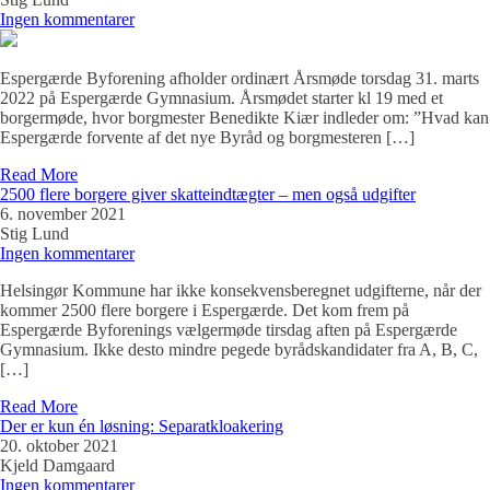
Ingen kommentarer
Espergærde Byforening afholder ordinært Årsmøde torsdag 31. marts
2022 på Espergærde Gymnasium. Årsmødet starter kl 19 med et
borgermøde, hvor borgmester Benedikte Kiær indleder om: ”Hvad kan
Espergærde forvente af det nye Byråd og borgmesteren […]
Read More
2500 flere borgere giver skatteindtægter – men også udgifter
6. november 2021
Stig Lund
Ingen kommentarer
Helsingør Kommune har ikke konsekvensberegnet udgifterne, når der
kommer 2500 flere borgere i Espergærde. Det kom frem på
Espergærde Byforenings vælgermøde tirsdag aften på Espergærde
Gymnasium. Ikke desto mindre pegede byrådskandidater fra A, B, C,
[…]
Read More
Der er kun én løsning: Separatkloakering
20. oktober 2021
Kjeld Damgaard
Ingen kommentarer