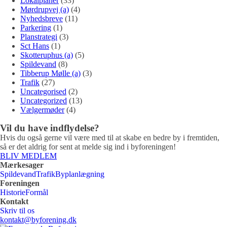
Lokalplaner
(33)
Mørdrupvej (a)
(4)
Nyhedsbreve
(11)
Parkering
(1)
Planstrategi
(3)
Sct Hans
(1)
Skotteruphus (a)
(5)
Spildevand
(8)
Tibberup Mølle (a)
(3)
Trafik
(27)
Uncategorised
(2)
Uncategorized
(13)
Vælgermøder
(4)
Vil du have indflydelse?
Hvis du også gerne vil være med til at skabe en bedre by i fremtiden,
så er det aldrig for sent at melde sig ind i byforeningen!
BLIV MEDLEM
Mærkesager
Spildevand
Trafik
Byplanlægning
Foreningen
Historie
Formål
Kontakt
Skriv til os
kontakt@byforening.dk