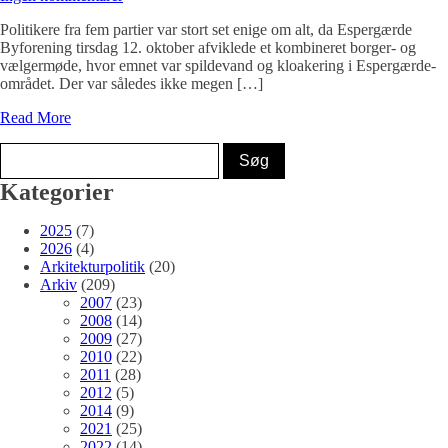
Politikere fra fem partier var stort set enige om alt, da Espergærde
Byforening tirsdag 12. oktober afviklede et kombineret borger- og
vælgermøde, hvor emnet var spildevand og kloakering i Espergærde-
området. Der var således ikke megen […]
Read More
Kategorier
2025
(7)
2026
(4)
Arkitekturpolitik
(20)
Arkiv
(209)
2007
(23)
2008
(14)
2009
(27)
2010
(22)
2011
(28)
2012
(5)
2014
(9)
2021
(25)
2022
(14)