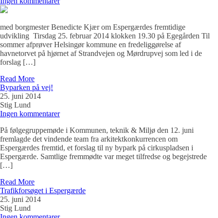
Ingen kommentarer
med borgmester Benedicte Kjær om Espergærdes fremtidige
udvikling Tirsdag 25. februar 2014 klokken 19.30 på Egegården Til
sommer afprøver Helsingør kommune en fredeliggørelse af
havnetorvet på hjørnet af Strandvejen og Mørdrupvej som led i de
forslag […]
Read More
Byparken på vej!
25. juni 2014
Stig Lund
Ingen kommentarer
På følgegruppemøde i Kommunen, teknik & Miljø den 12. juni
fremlagde det vindende team fra arkitektkonkurrencen om
Espergærdes fremtid, et forslag til ny bypark på cirkuspladsen i
Espergærde. Samtlige fremmødte var meget tilfredse og begejstrede
[…]
Read More
Trafikforsøget i Espergærde
25. juni 2014
Stig Lund
Ingen kommentarer