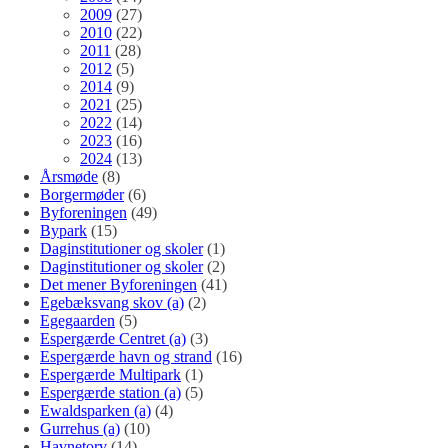
2009
(27)
2010
(22)
2011
(28)
2012
(5)
2014
(9)
2021
(25)
2022
(14)
2023
(16)
2024
(13)
Årsmøde
(8)
Borgermøder
(6)
Byforeningen
(49)
Bypark
(15)
Daginstitutioner og skoler
(1)
Daginstitutioner og skoler
(2)
Det mener Byforeningen
(41)
Egebæksvang skov (a)
(2)
Egegaarden
(5)
Espergærde Centret (a)
(3)
Espergærde havn og strand
(16)
Espergærde Multipark
(1)
Espergærde station (a)
(5)
Ewaldsparken (a)
(4)
Gurrehus (a)
(10)
Havnetorv
(14)