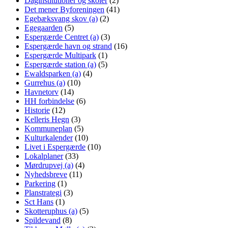
Daginstitutioner og skoler
(2)
Det mener Byforeningen
(41)
Egebæksvang skov (a)
(2)
Egegaarden
(5)
Espergærde Centret (a)
(3)
Espergærde havn og strand
(16)
Espergærde Multipark
(1)
Espergærde station (a)
(5)
Ewaldsparken (a)
(4)
Gurrehus (a)
(10)
Havnetorv
(14)
HH forbindelse
(6)
Historie
(12)
Kelleris Hegn
(3)
Kommuneplan
(5)
Kulturkalender
(10)
Livet i Espergærde
(10)
Lokalplaner
(33)
Mørdrupvej (a)
(4)
Nyhedsbreve
(11)
Parkering
(1)
Planstrategi
(3)
Sct Hans
(1)
Skotteruphus (a)
(5)
Spildevand
(8)