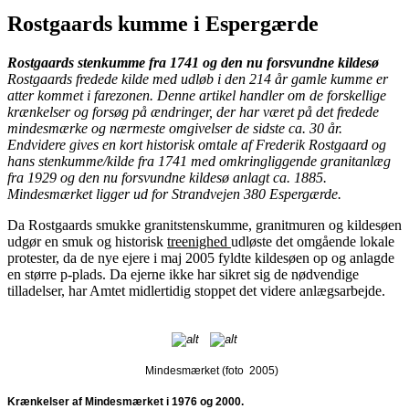
Rostgaards kumme i Espergærde
Rostgaards stenkumme fra 1741 og den nu forsvundne kildesø
Rostgaards fredede kilde med udløb i den 214 år gamle kumme er
atter kommet i farezonen. Denne artikel handler om de forskellige
krænkelser og forsøg på ændringer, der har været på det fredede
mindesmærke og nærmeste omgivelser de sidste ca. 30 år.
Endvidere gives en kort historisk omtale af Frederik Rostgaard og
hans stenkumme/kilde fra 1741 med omkringliggende granitanlæg
fra 1929 og den nu forsvundne kildesø anlagt ca. 1885.
Mindesmærket ligger ud for Strandvejen 380 Espergærde.
Da Rostgaards smukke granitstenskumme, granitmuren og kildesøen
udgør en smuk og historisk
treenighed
udløste det omgående lokale
protester, da de nye ejere i maj 2005 fyldte kildesøen op og anlagde
en større p-plads. Da ejerne ikke har sikret sig de nødvendige
tilladelser, har Amtet midlertidig stoppet det videre anlægsarbejde.
Mindesmærket (foto
2005)
Krænkelser af Mindesmærket i 1976 og 2000.