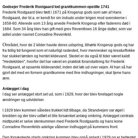
Godsejer Frederik Rostgaard lod granitkummen opstille 1741
Frederik Rostgaard blev født i 1671 på Krogerup gods som søn af Hans
Rostgaard, der bl.a. er kendt for sin indsats under krigen mod svenskerne i
1658-60. Allerede som 13 årig arvede Frederik Krogerup efter faderens død i
1684. Som 34 årig blev han gift med grev Reventlows 16 årige datter, som var
adlet under navnet Conradine Revenfeld.
O
mrådet, hvor de 2 kilder havde deres udspring, tilhørte Krogerup gods og har
fra tidlig tid fungeret som et naturligt rastested, hvor mennesker og kreaturflokke
har slukket tørsten og hentet kildevand. Stedet er da også til tider været kaldt
"Hestekilden", hvorfor det har været en praktisk foranstaltning for Frederik
Rostgaard, at opsamle kildevandet, inden det løb ud over vejen. At han så har
gjort det med en fornem granitkumme med fine indhugninger, skal tjene hans
ære.
Anlægget i dag
I dag ser anlægget stort set ud, som i 1929, hvor der blev foretaget nogle
ændringer og udvidelser.
I 1929 blev kummen således trukket lidt tilbage, da Strandvejen var øget i
bredden og der blev udført et lille forsænket anlæg omkring. Anlægget centrale
midtpunkt er selve stenkummen med Frederik Rostgaards og hans kone
Conradine Revenfelds adelige våbener indhugget på kummens front.
Den forsænkede plads omkring kummen blev også anlagt i 1929 og er befæstet