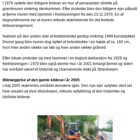
I 1976 opførte den tidligere beboer en mur af synopalsten direkte på
granitmuren omkring stenkummen. Efter protester blev den tidligere ejer påbudt
at fjerne muren med hjemmel i fredslysningen fra den 23.11.1970. En af
begrundelserne var at muren virkede skæmmende for det fredede
kildearrangement.
Naboen på den anden side af fortidsmindet gentog omkring 1999 kunststykket.
Denne gang blev muren dog opført af betonblokke i en højde af ca. 160 cm.,
hvor hver anden række var rød og hver anden række gråhvid.
Efter lokale protester og med hjemmel i en tinglyst deklaration fra 1929 og
fredslysningen i 1970 blev også denne mur i år 2001 forlangt fjernet og siden
har området været et historisk og charmerende islæt på Strandvejen.
Ødelæggelse af den gamle kildesø i år 2005
I maj 2005 skæmmes området desværre igen. Den nye ejer opfylder stort set
hele arealet ud mod strandvejen, inklusiv opfyldning af den historiske og
idylliske kildesø.