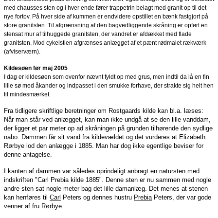
med chausses sten og i hver ende fører trappetrin belagt med granit op til det
nye fortov. På hver side af kummen er endvidere opstillet en bænk fastgjort på
store granitsten. Til afgrænsning af den bagvedliggende skråning er opført en
stensat mur af tilhuggede granitsten, der vandret er afdækket med flade
granitsten. Mod cykelstien afgrænses anlægget af et pænt rødmalet rækværk
(afviserværn).
Kildesøen før maj 2005
I dag er kildesøen som ovenfor nævnt fyldt op med grus, men indtil da lå en fin
lille sø med åkander og indpasset i den smukke forhave, der strakte sig helt hen
til mindesmærket.
Fra tidligere skriftlige beretninger om Rostgaards kilde kan bl.a. læses:
Når man står ved anlægget, kan man ikke undgå at se den lille vanddam,
der ligger et par meter op ad skråningen på grunden tilhørende den sydlige
nabo. Dammen får sit vand fra kildevældet og det vurderes at Elizabeth
Rørbye lod den anlægge i 1885. Man har dog ikke egentlige beviser for
denne antagelse.
I kanten af dammen var således oprindeligt anbragt en natursten med
indskriften "Carl Prebia kilde 1885". Denne sten er nu sammen med nogle
andre sten sat nogle meter bag det lille damanlæg. Det menes at stenen
kan henføres til
Carl
Peters og dennes hustru
Prebia
Peters, der var gode
venner af fru Rørbye.