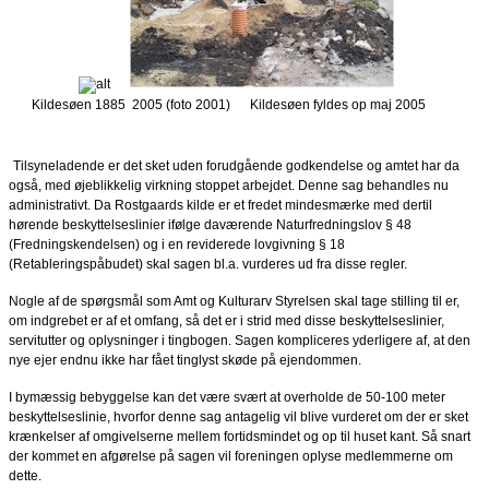
Kildesøen 1885  2005 (foto 2001)
Kildesøen fyldes op maj 2005
Tilsyneladende er det sket uden forudgående godkendelse og amtet har da
også, med øjeblikkelig virkning stoppet arbejdet. Denne sag behandles nu
administrativt. Da Rostgaards kilde er et fredet mindesmærke med dertil
hørende beskyttelseslinier ifølge daværende Naturfredningslov § 48
(Fredningskendelsen) og i en reviderede lovgivning § 18
(Retableringspåbudet) skal sagen bl.a. vurderes ud fra disse regler.
Nogle af de spørgsmål som Amt og Kulturarv Styrelsen skal tage stilling til er,
om indgrebet er af et omfang, så det er i strid med disse beskyttelseslinier,
servitutter og oplysninger i tingbogen. Sagen kompliceres yderligere af, at den
nye ejer endnu ikke har fået tinglyst skøde på ejendommen.
I bymæssig bebyggelse kan det være svært at overholde de 50-100 meter
beskyttelseslinie, hvorfor denne sag antagelig vil blive vurderet om der er sket
krænkelser af omgivelserne mellem fortidsmindet og op til huset kant. Så snart
der kommet en afgørelse på sagen vil foreningen oplyse medlemmerne om
dette.