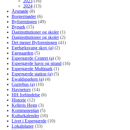
2023
(16)
2024
(13)
Årsmøde
(8)
Borgermøder
(6)
Byforeningen
(49)
Bypark
(15)
Daginstitutioner og skoler
(1)
Daginstitutioner og skoler
(2)
Det mener Byforeningen
(41)
Egebæksvang skov (a)
(2)
Egegaarden
(5)
Espergærde Centret (a)
(3)
Espergærde havn og strand
(16)
Espergærde Multipark
(1)
Espergærde station (a)
(5)
Ewaldsparken (a)
(4)
Gurrehus (a)
(10)
Havnetorv
(14)
HH forbindelse
(6)
Historie
(12)
Kelleris Hegn
(3)
Kommuneplan
(5)
Kulturkalender
(10)
Livet i Espergærde
(10)
Lokalplaner
(33)