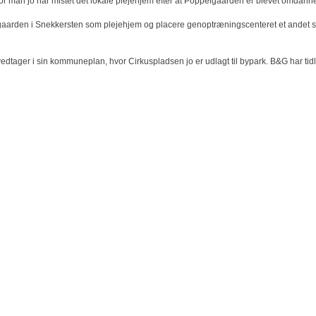
vor man jo har mistet det lokale plejehjem efter at Poppelgaarden er blevet omdanne
aarden i Snekkersten som plejehjem og placere genoptræningscenteret et andet sted.
t vedtager i sin kommuneplan, hvor Cirkuspladsen jo er udlagt til bypark. B&G har t