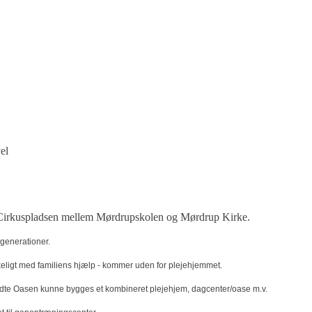
el
jem på Cirkuspladsen mellem Mørdrupskolen og Mørdrup Kirke.
 generationer.
skeligt med familiens hjælp - kommer uden for plejehjemmet.
dslidte Oasen kunne bygges et kombineret plejehjem, dagcenter/oase m.v.