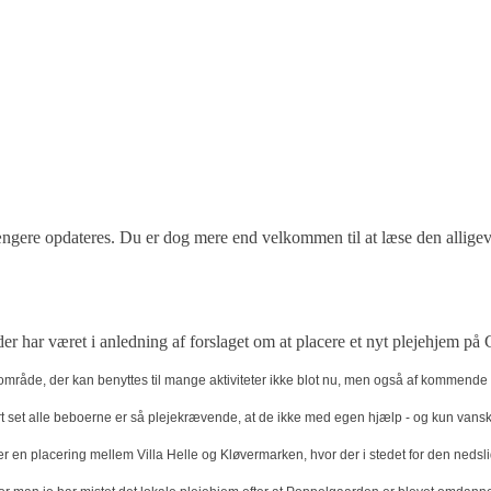
 længere opdateres. Du er dog mere end velkommen til at læse den alligev
lser, der har været i anledning af forslaget om at placere et nyt plejeh
t område, der kan benyttes til mange aktiviteter ikke blot nu, men også af kommende
tort set alle beboerne er så plejekrævende, at de ikke med egen hjælp - og kun van
. er en placering mellem Villa Helle og Kløvermarken, hvor der i stedet for den ne