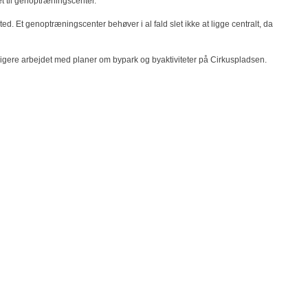
t til genoptræningscenter.
 Et genoptræningscenter behøver i al fald slet ikke at ligge centralt, da
idligere arbejdet med planer om bypark og byaktiviteter på Cirkuspladsen.