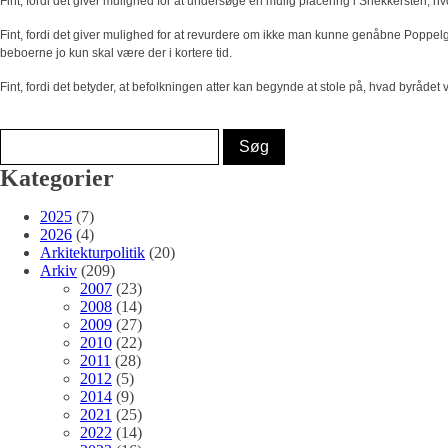
Fint, fordi det giver mulighed for at undersøge en mulig placering i Snekkersten, h
Fint, fordi det giver mulighed for at revurdere om ikke man kunne genåbne Poppelg
beboerne jo kun skal være der i kortere tid.
Fint, fordi det betyder, at befolkningen atter kan begynde at stole på, hvad byråde
Kategorier
2025
(7)
2026
(4)
Arkitekturpolitik
(20)
Arkiv
(209)
2007
(23)
2008
(14)
2009
(27)
2010
(22)
2011
(28)
2012
(5)
2014
(9)
2021
(25)
2022
(14)