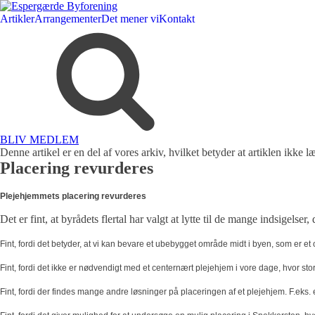
Artikler
Arrangementer
Det mener vi
Kontakt
BLIV MEDLEM
Denne artikel er en del af vores arkiv, hvilket betyder at artiklen ikke
Placering revurderes
Plejehjemmets placering revurderes
Det er fint, at byrådets flertal har valgt at lytte til de mange indsige
Fint, fordi det betyder, at vi kan bevare et ubebygget område midt i byen, som er e
Fint, fordi det ikke er nødvendigt med et centernært plejehjem i vore dage, hvor s
Fint, fordi der findes mange andre løsninger på placeringen af et plejehjem. F.eks