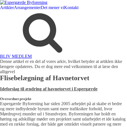
Artikler
Arrangementer
Det mener vi
Kontakt
BLIV MEDLEM
Denne artikel er en del af vores arkiv, hvilket betyder at artiklen ikke
længere opdateres. Du er dog mere end velkommen til at læse den
alligevel
Flisebelægning af Havnetorvet
Ideforslag til ændring af havnetorvet i Espergærde
Overordnet projekt
Espergærde Byforening har siden 2005 arbejdet på at skabe et bedre
og mere indbydende byrum samt mere trafiksikre forhold, hvor
Mørdrupvej munder ud i Strandvejen. Byforeningen har holdt en
høring og adskillige møder om projektet samt udarbejdet et ide katalog
med en række forslag, der både gør området visuelt pænere og mere