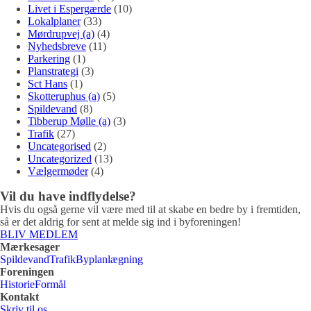
Livet i Espergærde
(10)
Lokalplaner
(33)
Mørdrupvej (a)
(4)
Nyhedsbreve
(11)
Parkering
(1)
Planstrategi
(3)
Sct Hans
(1)
Skotteruphus (a)
(5)
Spildevand
(8)
Tibberup Mølle (a)
(3)
Trafik
(27)
Uncategorised
(2)
Uncategorized
(13)
Vælgermøder
(4)
Vil du have indflydelse?
Hvis du også gerne vil være med til at skabe en bedre by i fremtiden,
så er det aldrig for sent at melde sig ind i byforeningen!
BLIV MEDLEM
Mærkesager
Spildevand
Trafik
Byplanlægning
Foreningen
Historie
Formål
Kontakt
Skriv til os