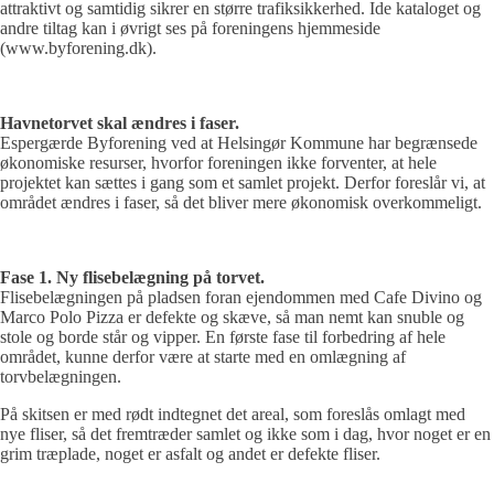
attraktivt og samtidig sikrer en større trafiksikkerhed. Ide kataloget og
andre tiltag kan i øvrigt ses på foreningens hjemmeside
(www.byforening.dk).
Havnetorvet skal ændres i faser.
Espergærde Byforening ved at Helsingør Kommune har begrænsede
økonomiske resurser, hvorfor foreningen ikke forventer, at hele
projektet kan sættes i gang som et samlet projekt. Derfor foreslår vi, at
området ændres i faser, så det bliver mere økonomisk overkommeligt.
Fase 1. Ny flisebelægning på torvet.
Flisebelægningen på pladsen foran ejendommen med Cafe Divino og
Marco Polo Pizza er defekte og skæve, så man nemt kan snuble og
stole og borde står og vipper. En første fase til forbedring af hele
området, kunne derfor være at starte med en omlægning af
torvbelægningen.
På skitsen er med rødt indtegnet det areal, som foreslås omlagt med
nye fliser, så det fremtræder samlet og ikke som i dag, hvor noget er en
grim træplade, noget er asfalt og andet er defekte fliser.