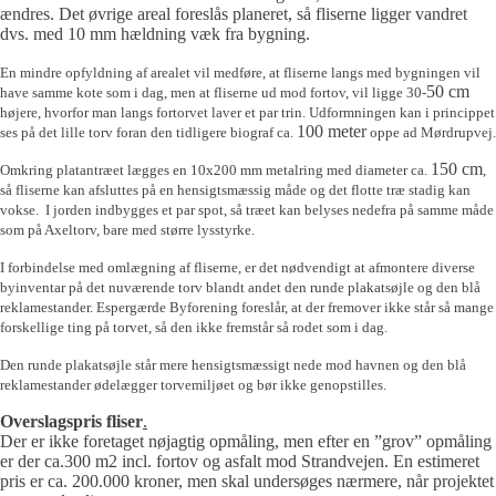
ændres. Det øvrige areal foreslås planeret, så fliserne ligger vandret
dvs. med
10 mm
hældning væk fra bygning.
En mindre opfyldning af arealet vil medføre, at fliserne langs med bygningen vil
50 cm
have samme kote som i dag, men at fliserne ud mod fortov, vil ligge 30-
højere, hvorfor man langs fortorvet laver et par trin. Udformningen kan i princippet
100 meter
ses på det lille torv foran den tidligere biograf ca.
oppe ad Mørdrupvej.
150 cm
Omkring platantræet lægges en 10x200 mm metalring med diameter ca.
,
så fliserne kan afsluttes på en hensigtsmæssig måde og det flotte træ stadig kan
vokse. I jorden indbygges et par spot, så træet kan belyses nedefra på samme måde
som på Axeltorv, bare med større lysstyrke.
I forbindelse med omlægning af fliserne, er det nødvendigt at afmontere diverse
byinventar på det nuværende torv blandt andet den runde plakatsøjle og den blå
reklamestander. Espergærde Byforening foreslår, at der fremover ikke står så mange
forskellige ting på torvet, så den ikke fremstår så rodet som i dag.
Den runde plakatsøjle står mere hensigtsmæssigt nede mod havnen og den blå
reklamestander ødelægger torvemiljøet og bør ikke genopstilles.
Overslagspris fliser
.
Der er ikke foretaget nøjagtig opmåling, men efter en ”grov” opmåling
er der ca.300 m2 incl. fortov og asfalt mod Strandvejen. En estimeret
pris er ca. 200.000 kroner, men skal undersøges nærmere, når projektet