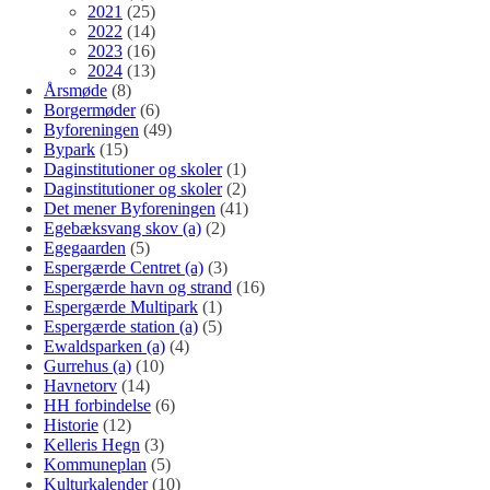
2021
(25)
2022
(14)
2023
(16)
2024
(13)
Årsmøde
(8)
Borgermøder
(6)
Byforeningen
(49)
Bypark
(15)
Daginstitutioner og skoler
(1)
Daginstitutioner og skoler
(2)
Det mener Byforeningen
(41)
Egebæksvang skov (a)
(2)
Egegaarden
(5)
Espergærde Centret (a)
(3)
Espergærde havn og strand
(16)
Espergærde Multipark
(1)
Espergærde station (a)
(5)
Ewaldsparken (a)
(4)
Gurrehus (a)
(10)
Havnetorv
(14)
HH forbindelse
(6)
Historie
(12)
Kelleris Hegn
(3)
Kommuneplan
(5)
Kulturkalender
(10)