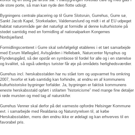
de store porte, så man kan nyde den flotte udsigt.
Bygningens centrale placering op til Gurre Slotsruin, Gurrehus, Gurre sø,
Sankt Jacob Kapel, Storkeladen, Valdemarslund og midt i et af EU udpeget
habitat naturområde gør det naturligt at formidle al denne kulturhistorie på
stedet samtidig med en formidling af nationalparken Kongernes
Nordsjælland.
Formidlingscenteret i Gurre skal selvfølgeligt etableres i et tæt samarbejde
med Esrum Møllegård, Avlsgården i Hellebæk, Naturcenter Nyruphus og
Flynderupgård, så der opstår en symbiose til fordel for alle og i en størrelse
og kvalitet, så også udenbys turister får øje på områdets herlighedsværdier.
Gurrehus incl. herskabsstalden har nu stået tom og uopvarmet fra omkring
2007, hvorfor et køb samtidig kan forhindre, at endnu en af kommunens
kulturhistoriske bygninger forfalder. Ja, bygningen er faktisk kommunens
eneste herskabsstald opført i stilarten ”historicisme” med mange fine detaljer
i røde mursten og med tag af naturskifer.
Gurrehus Venner skal derfor på det varmeste opfordre Helsingør Kommune
evt. i samarbejde med Realdania og Naturstyrelsen til, at købe
Herskabsstalden, mens den endnu ikke er ødelagt og kan erhverves til en
favorabel pris.