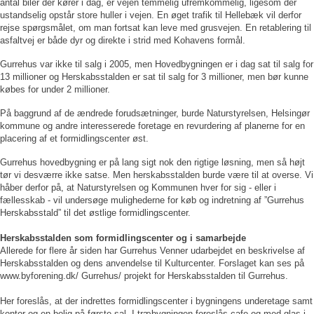
antal biler der kører i dag, er vejen temmelig ufremkommelig, ligesom der
ustandselig opstår store huller i vejen. En øget trafik til Hellebæk vil derfor
rejse spørgsmålet, om man fortsat kan leve med grusvejen. En retablering til
asfaltvej er både dyr og direkte i strid med Kohavens formål.
Gurrehus var ikke til salg i 2005, men Hovedbygningen er i dag sat til salg for
13 millioner og Herskabsstalden er sat til salg for 3 millioner, men bør kunne
købes for under 2 millioner.
På baggrund af de ændrede forudsætninger, burde Naturstyrelsen, Helsingør
kommune og andre interesserede foretage en revurdering af planerne for en
placering af et formidlingscenter øst.
Gurrehus hovedbygning er på lang sigt nok den rigtige løsning, men så højt
tør vi desværre ikke satse. Men herskabsstalden burde være til at overse. Vi
håber derfor på, at Naturstyrelsen og Kommunen hver for sig - eller i
fællesskab - vil undersøge mulighederne for køb og indretning af ”Gurrehus
Herskabsstald” til det østlige formidlingscenter.
Herskabsstalden som formidlingscenter og i samarbejde
Allerede for flere år siden har Gurrehus Venner udarbejdet en beskrivelse af
Herskabsstalden og dens anvendelse til Kulturcenter. Forslaget kan ses på
www.byforening.dk/ Gurrehus/ projekt for Herskabsstalden til Gurrehus.
Her foreslås, at der indrettes formidlingscenter i bygningens underetage samt
kontor og en bolig på første sal. I træbygningen foreslås cafe og med glas i