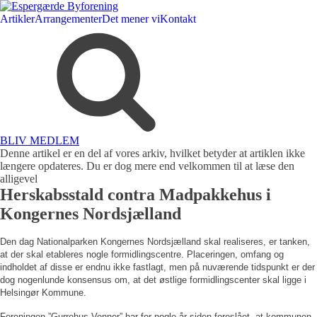
Artikler
Arrangementer
Det mener vi
Kontakt
BLIV MEDLEM
Denne artikel er en del af vores arkiv, hvilket betyder at artiklen ikke
længere opdateres. Du er dog mere end velkommen til at læse den
alligevel
Herskabsstald contra Madpakkehus i
Kongernes Nordsjælland
Den dag Nationalparken Kongernes Nordsjælland skal realiseres, er tanken,
at der skal etableres nogle formidlingscentre. Placeringen, omfang og
indholdet af disse er endnu ikke fastlagt, men på nuværende tidspunkt er der
dog nogenlunde konsensus om, at det østlige formidlingscenter skal ligge i
Helsingør Kommune.
Foreningen ”Gurrehus Venner” har for nogle år siden foreslået, at kommunen