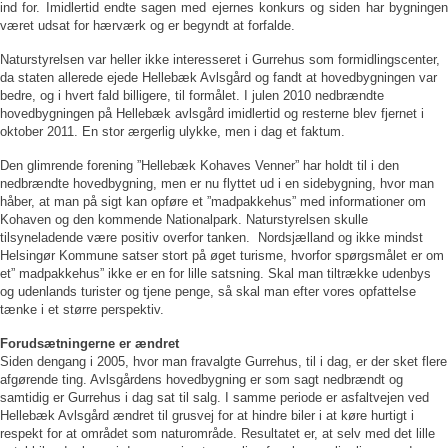
ind for. Imidlertid endte sagen med ejernes konkurs og siden har bygningen
været udsat for hærværk og er begyndt at forfalde.
Naturstyrelsen var heller ikke interesseret i Gurrehus som formidlingscenter,
da staten allerede ejede Hellebæk Avlsgård og fandt at hovedbygningen var
bedre, og i hvert fald billigere, til formålet. I julen 2010 nedbrændte
hovedbygningen på Hellebæk avlsgård imidlertid og resterne blev fjernet i
oktober 2011. En stor ærgerlig ulykke, men i dag et faktum.
Den glimrende forening ”Hellebæk Kohaves Venner” har holdt til i den
nedbrændte hovedbygning, men er nu flyttet ud i en sidebygning, hvor man
håber, at man på sigt kan opføre et ”madpakkehus” med informationer om
Kohaven og den kommende Nationalpark. Naturstyrelsen skulle
tilsyneladende være positiv overfor tanken. Nordsjælland og ikke mindst
Helsingør Kommune satser stort på øget turisme, hvorfor spørgsmålet er om
et” madpakkehus” ikke er en for lille satsning. Skal man tiltrække udenbys
og udenlands turister og tjene penge, så skal man efter vores opfattelse
tænke i et større perspektiv.
Forudsætningerne er ændret
Siden dengang i 2005, hvor man fravalgte Gurrehus, til i dag, er der sket flere
afgørende ting. Avlsgårdens hovedbygning er som sagt nedbrændt og
samtidig er Gurrehus i dag sat til salg. I samme periode er asfaltvejen ved
Hellebæk Avlsgård ændret til grusvej for at hindre biler i at køre hurtigt i
respekt for at området som naturområde. Resultatet er, at selv med det lille