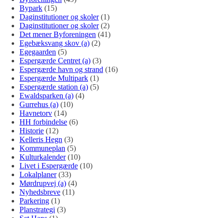
Bypark
(15)
Daginstitutioner og skoler
(1)
Daginstitutioner og skoler
(2)
Det mener Byforeningen
(41)
Egebæksvang skov (a)
(2)
Egegaarden
(5)
Espergærde Centret (a)
(3)
Espergærde havn og strand
(16)
Espergærde Multipark
(1)
Espergærde station (a)
(5)
Ewaldsparken (a)
(4)
Gurrehus (a)
(10)
Havnetorv
(14)
HH forbindelse
(6)
Historie
(12)
Kelleris Hegn
(3)
Kommuneplan
(5)
Kulturkalender
(10)
Livet i Espergærde
(10)
Lokalplaner
(33)
Mørdrupvej (a)
(4)
Nyhedsbreve
(11)
Parkering
(1)
Planstrategi
(3)