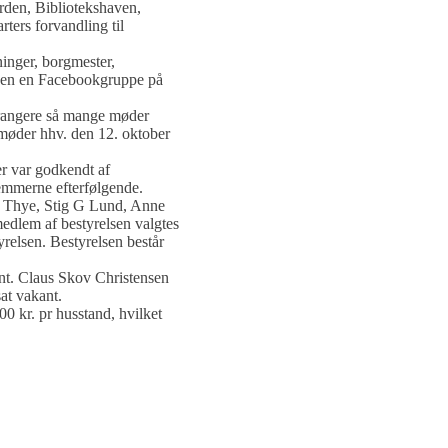
rden, Bibliotekshaven,
ters forvandling til
inger, borgmester,
gen en Facebookgruppe på
rrangere så mange møder
rmøder hhv. den 12. oktober
r var godkendt af
lemmerne efterfølgende.
th Thye, Stig G Lund, Anne
edlem af bestyrelsen valgtes
relsen. Bestyrelsen består
ant. Claus Skov Christensen
at vakant.
00 kr. pr husstand, hvilket