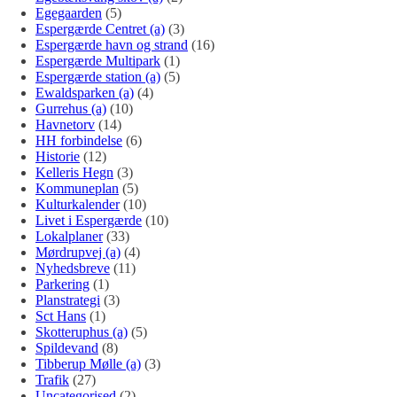
Egegaarden
(5)
Espergærde Centret (a)
(3)
Espergærde havn og strand
(16)
Espergærde Multipark
(1)
Espergærde station (a)
(5)
Ewaldsparken (a)
(4)
Gurrehus (a)
(10)
Havnetorv
(14)
HH forbindelse
(6)
Historie
(12)
Kelleris Hegn
(3)
Kommuneplan
(5)
Kulturkalender
(10)
Livet i Espergærde
(10)
Lokalplaner
(33)
Mørdrupvej (a)
(4)
Nyhedsbreve
(11)
Parkering
(1)
Planstrategi
(3)
Sct Hans
(1)
Skotteruphus (a)
(5)
Spildevand
(8)
Tibberup Mølle (a)
(3)
Trafik
(27)
Uncategorised
(2)