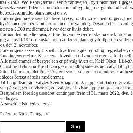
trafik (bl.a. ved Espergærde Havn/Strandvejen), byrumsmidler, Egegaa
konsekvenser af den kommende store udbygning, det gamle industrikvar
beboelsesområde, planstrategi o.s.v.
Foreningen havde sendt 24 læserbreve, holdt møder med borgere, foren
byrådsmedlemmer samt kommunens forvaltning. Desuden har forenin
næsten 2.000 medlemmer, hvor der er livlig debat.
Formanden omtalte også, at foreningen desværre ikke havde kunnet a
p.g.a. covid-19 som ønsket, men at der er planlagt yderligere to vælge
og den 2. november.
Foreningens kasserer, Lisbeth Thye fremlagde mundtligt regnskabet, de
foreningens revisor. Kassereren lovede at udsende et regnskab til med
Alle medlemmer af bestyrelsen er på valg hvert år. Keld Olsen, Lisbe
Christine Helms og Kjeld Damgaard modtog således genvalg. Til nyt m
Stine Hakmann, idet Peter Frederiksen havde ønsket at udtræde af besty
således fortsat af seks medlemmer.
Til 1.suppleant genvalgtes Sven Raagaard. 2. suppleantpladsen er vak
var på valg som revisor og genvalgtes. Revisorsuppleant-posten er forts
Bestyrelsen foreslog uændret kontingent frem til 31. marts 2022, dvs. 1
vedtoges.
Årsmødet afsluttedes herpå.
Referent, Kjeld Damgaard