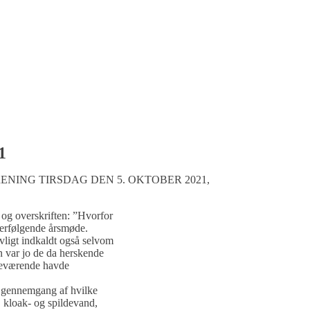
1
NING TIRSDAG DEN 5. OKTOBER 2021,
og overskriften: ”Hvorfor
fterfølgende årsmøde.
ovligt indkaldt også selvom
n var jo de da herskende
edeværende havde
t gennemgang af hvilke
, kloak- og spildevand,