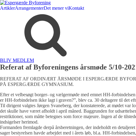
Artikler
Arrangementer
Det mener vi
Kontakt
BLIV MEDLEM
Referat af Byforeningens årsmøde 5/10-202
REFERAT AF ORDINÆRT ÅRSMØDE I ESPERGÆRDE BYFORE
PÅ ESPERGÆRDE GYMNASIUM.
Efter et velbesøgt borger- og vælgermøde med emnet HH-forbindelsen 
er HH-forbindelsen ikke lagt i graven?”, blev ca. 30 deltagere til det e
Til dirigent valgtes Jørgen Svaneberg, der konstaterede, at mødet var l
det skulle have været afholdt i april måned. Baggrunden for udsættelse
restriktioner, som måtte betegnes som force majeure. Ingen af de tilst
indsigelser herimod.
Formanden fremlagde derpå årsberetningen, der indeholdt en detaljere
sager bestyrelsen havde arbejdet med i årets løb, bl.a. HH-forbindelsen