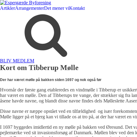
Artikler
Arrangementer
Det mener vi
Kontakt
BLIV MEDLEM
Kort om Tibberup Mølle
Der har været mølle på bakken siden 1697 og nok også før
Hvornår der første gang etableredes en vindmølle i Tibberup er usikkert
har været en mølle. Den af Tibberups tre vange, der strækker sig fra l
åsene havde navne, og blandt disse navne findes dels Mølleslette Aase
Disse navne er næppe opstået ved en tilfældighed  og især forekomsten
Mølle ligger på et bjerg kan vi tillade os at tro på, at der har været e
I 1697 byggedes imidlertid en ny mølle på bakken ved Øresund. Det va
pejlemærke ved sit invasionsforsøg af Danmark. Møllen blev ved den l