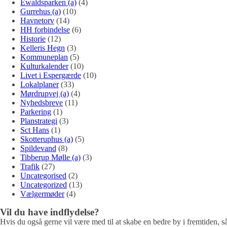
Ewaldsparken (a)
(4)
Gurrehus (a)
(10)
Havnetorv
(14)
HH forbindelse
(6)
Historie
(12)
Kelleris Hegn
(3)
Kommuneplan
(5)
Kulturkalender
(10)
Livet i Espergærde
(10)
Lokalplaner
(33)
Mørdrupvej (a)
(4)
Nyhedsbreve
(11)
Parkering
(1)
Planstrategi
(3)
Sct Hans
(1)
Skotteruphus (a)
(5)
Spildevand
(8)
Tibberup Mølle (a)
(3)
Trafik
(27)
Uncategorised
(2)
Uncategorized
(13)
Vælgermøder
(4)
Vil du have indflydelse?
Hvis du også gerne vil være med til at skabe en bedre by i fremtiden, så 