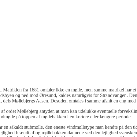
. Matriklen fra 1681 omtaler ikke en mølle, men samme matrikel har et p
andsbyen og ned mod Øresund, kaldes naturligvis for Strandvangen. Denne
n, dels Møllebjergs Aasen. Desuden omtales i samme afsnit en eng me
 af ordet Møllebjerg antyder, at man kan udelukke eventuelle forveks
n vindmølle på toppen af møllebakken i en kortere eller længere periode.
r en såkaldt stubmølle, den eneste vindmølletype man kendte på den ti
ejlighed brændt af og møllebakken dannede ved den lejlighed svensker