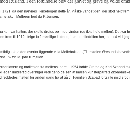
ge mod Rusland. I den forbindelse blev der gravet og grave og volde omk
 i 1721, da den nævnes i kirkebogen dette år. Måske var det den, der stod helt frem ti
ntet skur. Mølleren hed da P. Jensen.
 nu kun var hatten, der skulle drejes op imod vinden (og ikke hele møllen). Det var 
n frem til 1912. Ifølge to forskellige kilder ophørte mølledriften her, men så vidt je
amtidig købte den overfor liggende villa Møllebakken (Efterskolen Øresunds hove
e 1½ tdr. ld. jord til møllen.
fjerner kværn og møllesten fra møllens indre. I 1954 købte Grethe og Karl Szabad møl
lleder. Imidlertid overstiger vedligeholdelsen af møllen kunsterparrets økonomiske 
 reddedes møllen for anden gang fra at gå til. Familien Szabad fortsatte imidlertid