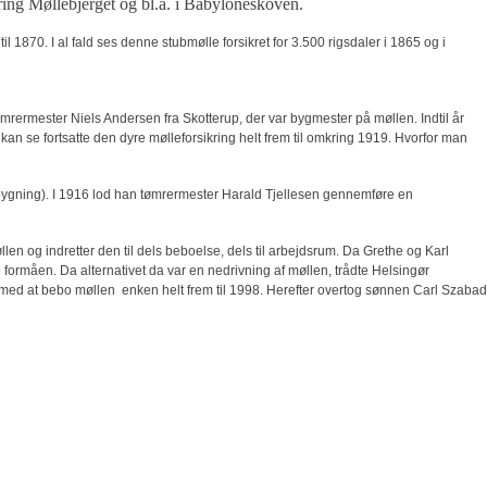
ring Møllebjerget og bl.a. i Babyloneskoven.
l 1870. I al fald ses denne stubmølle forsikret for 3.500 rigsdaler i 1865 og i
tømrermester Niels Andersen fra Skotterup, der var bygmester på møllen. Indtil år
g kan se fortsatte den dyre mølleforsikring helt frem til omkring 1919. Hvorfor man
dbygning). I 1916 lod han tømrermester Harald Tjellesen gennemføre en
len og indretter den til dels beboelse, dels til arbejdsrum. Da Grethe og Karl
formåen. Da alternativet da var en nedrivning af møllen, trådte Helsingør
 med at bebo møllen  enken helt frem til 1998. Herefter overtog sønnen Carl Szabad