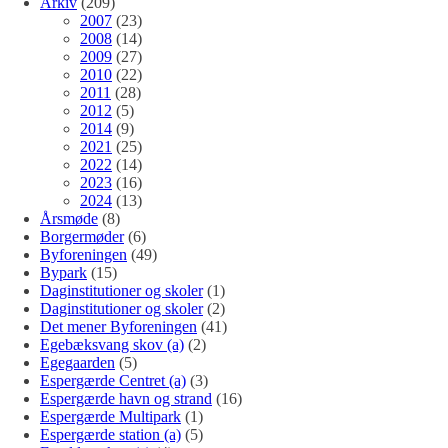
Arkiv
(209)
2007
(23)
2008
(14)
2009
(27)
2010
(22)
2011
(28)
2012
(5)
2014
(9)
2021
(25)
2022
(14)
2023
(16)
2024
(13)
Årsmøde
(8)
Borgermøder
(6)
Byforeningen
(49)
Bypark
(15)
Daginstitutioner og skoler
(1)
Daginstitutioner og skoler
(2)
Det mener Byforeningen
(41)
Egebæksvang skov (a)
(2)
Egegaarden
(5)
Espergærde Centret (a)
(3)
Espergærde havn og strand
(16)
Espergærde Multipark
(1)
Espergærde station (a)
(5)