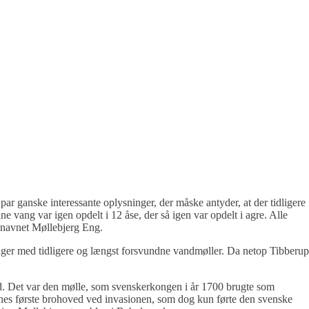
ar ganske interessante oplysninger, der måske antyder, at der tidligere
 vang var igen opdelt i 12 åse, der så igen var opdelt i agre. Alle
d navnet Møllebjerg Eng.
linger med tidligere og længst forsvundne vandmøller. Da netop Tibberup
d. Det var den mølle, som svenskerkongen i år 1700 brugte som
nes første brohoved ved invasionen, som dog kun førte den svenske