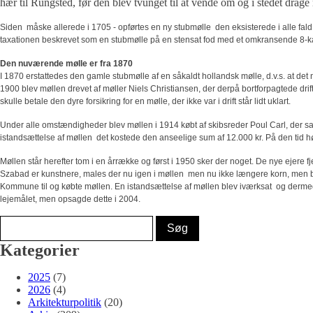
hær til Rungsted, før den blev tvunget til at vende om og i stedet dra
Siden  måske allerede i 1705 - opførtes en ny stubmølle  den eksisterede i alle fald
taxationen beskrevet som en stubmølle på en stensat fod med et omkransende 8-ka
Den nuværende mølle er fra 1870
I 1870 erstattedes den gamle stubmølle af en såkaldt hollandsk mølle, d.v.s. at det
1900 blev møllen drevet af møller Niels Christiansen, der derpå bortforpagtede drifte
skulle betale den dyre forsikring for en mølle, der ikke var i drift står lidt uklart.
Under alle omstændigheder blev møllen i 1914 købt af skibsreder Poul Carl, der s
istandsættelse af møllen  det kostede den anseelige sum af 12.000 kr. På den tid hørt
Møllen står herefter tom i en årrække og først i 1950 sker der noget. De nye ejere 
Szabad er kunstnere, males der nu igen i møllen  men nu ikke længere korn, men bi
Kommune til og købte møllen. En istandsættelse af møllen blev iværksat  og dermed
lejemålet, men opsagde dette i 2004.
Kategorier
2025
(7)
2026
(4)
Arkitekturpolitik
(20)