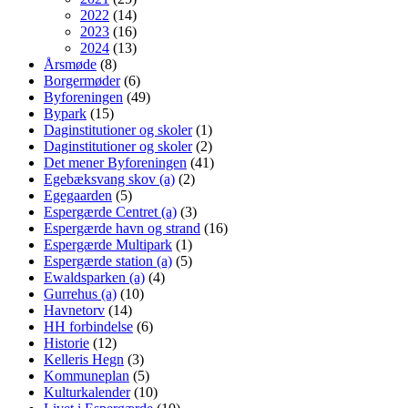
2022
(14)
2023
(16)
2024
(13)
Årsmøde
(8)
Borgermøder
(6)
Byforeningen
(49)
Bypark
(15)
Daginstitutioner og skoler
(1)
Daginstitutioner og skoler
(2)
Det mener Byforeningen
(41)
Egebæksvang skov (a)
(2)
Egegaarden
(5)
Espergærde Centret (a)
(3)
Espergærde havn og strand
(16)
Espergærde Multipark
(1)
Espergærde station (a)
(5)
Ewaldsparken (a)
(4)
Gurrehus (a)
(10)
Havnetorv
(14)
HH forbindelse
(6)
Historie
(12)
Kelleris Hegn
(3)
Kommuneplan
(5)
Kulturkalender
(10)