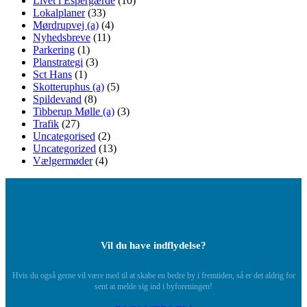
Livet i Espergærde
(10)
Lokalplaner
(33)
Mørdrupvej (a)
(4)
Nyhedsbreve
(11)
Parkering
(1)
Planstrategi
(3)
Sct Hans
(1)
Skotteruphus (a)
(5)
Spildevand
(8)
Tibberup Mølle (a)
(3)
Trafik
(27)
Uncategorised
(2)
Uncategorized
(13)
Vælgermøder
(4)
Vil du have indflydelse?
Hvis du også gerne vil være med til at skabe en bedre by i fremtiden, så er det aldrig for
sent at melde sig ind i byforeningen!