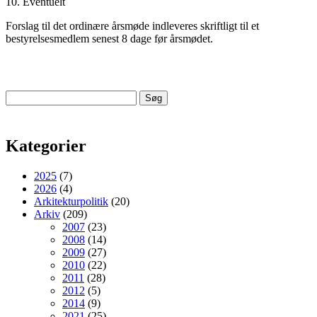
10. Eventuelt
Forslag til det ordinære årsmøde indleveres skriftligt til et
bestyrelsesmedlem senest 8 dage før årsmødet.
Søg
efter:
Kategorier
2025
(7)
2026
(4)
Arkitekturpolitik
(20)
Arkiv
(209)
2007
(23)
2008
(14)
2009
(27)
2010
(22)
2011
(28)
2012
(5)
2014
(9)
2021
(25)