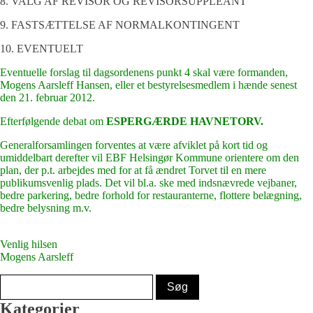
8. VALG AF REVISOR OG REVISORSUPPLEANT
9. FASTSÆTTELSE AF NORMALKONTINGENT
10. EVENTUELT
Eventuelle forslag til dagsordenens punkt 4 skal være formanden,
Mogens Aarsleff Hansen, eller et bestyrelsesmedlem i hænde senest
den 21. februar 2012.
Efterfølgende debat om
ESPERGÆRDE HAVNETORV.
Generalforsamlingen forventes at være afviklet på kort tid og
umiddelbart derefter vil EBF Helsingør Kommune orientere om den
plan, der p.t. arbejdes med for at få ændret Torvet til en mere
publikumsvenlig plads. Det vil bl.a. ske med indsnævrede vejbaner,
bedre parkering, bedre forhold for restauranterne, flottere belægning,
bedre belysning m.v.
Venlig hilsen
Mogens Aarsleff
Kategorier