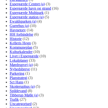
Espergærde Centret (a)
(3)
Espergærde havn og strand
(16)
Espergærde Multipark
(1)
Espergærde station (a)
(5)
Ewaldsparken (a)
(4)
Gurrehus (a)
(10)
Havnetorv
(14)
HH forbindelse
(6)
Historie
(12)
Kelleris Hegn
(3)
Kommuneplan
(5)
Kulturkalender
(10)
Livet i Espergærde
(10)
Lokalplaner
(33)
Mørdrupvej (a)
(4)
Nyhedsbreve
(11)
Parkering
(1)
Planstrategi
(3)
Sct Hans
(1)
Skotteruphus (a)
(5)
Spildevand
(8)
Tibberup Mølle (a)
(3)
Trafik
(27)
Uncategorised
(2)