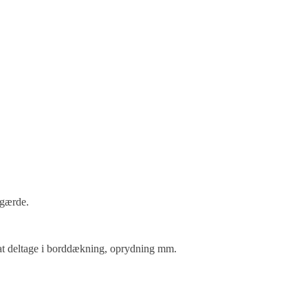
rgærde.
e at deltage i borddækning, oprydning mm.