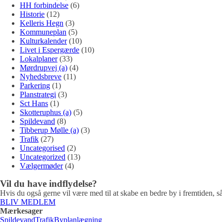
HH forbindelse
(6)
Historie
(12)
Kelleris Hegn
(3)
Kommuneplan
(5)
Kulturkalender
(10)
Livet i Espergærde
(10)
Lokalplaner
(33)
Mørdrupvej (a)
(4)
Nyhedsbreve
(11)
Parkering
(1)
Planstrategi
(3)
Sct Hans
(1)
Skotteruphus (a)
(5)
Spildevand
(8)
Tibberup Mølle (a)
(3)
Trafik
(27)
Uncategorised
(2)
Uncategorized
(13)
Vælgermøder
(4)
Vil du have indflydelse?
Hvis du også gerne vil være med til at skabe en bedre by i fremtiden, så 
BLIV MEDLEM
Mærkesager
Spildevand
Trafik
Byplanlægning