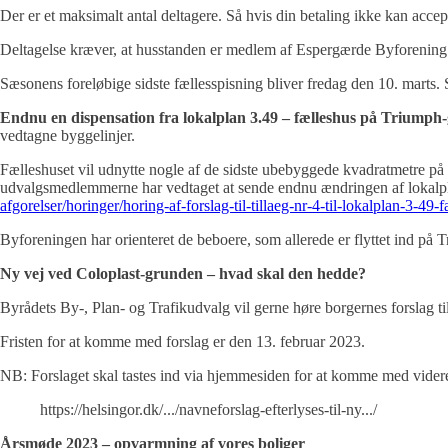
Der er et maksimalt antal deltagere. Så hvis din betaling ikke kan accepte
Deltagelse kræver, at husstanden er medlem af Espergærde Byforening
Sæsonens foreløbige sidste fællesspisning bliver fredag den 10. marts.
Endnu en dispensation fra lokalplan 3.49 – fælleshus på Triump
vedtagne byggelinjer.
Fælleshuset vil udnytte nogle af de sidste ubebyggede kvadratmetre på 
udvalgsmedlemmerne har vedtaget at sende endnu ændringen af lokalpla
afgorelser/horinger/horing-af-forslag-til-tillaeg-nr-4-til-lokalplan-3-49-
Byforeningen har orienteret de beboere, som allerede er flyttet ind på
Ny vej ved Coloplast-grunden – hvad skal den hedde?
Byrådets By-, Plan- og Trafikudvalg vil gerne høre borgernes forslag t
Fristen for at komme med forslag er den 13. februar 2023.
NB: Forslaget skal tastes ind via hjemmesiden for at komme med videre
https://helsingor.dk/.../navneforslag-efterlyses-til-ny.../
Årsmøde 2023 – opvarmning af vores boliger