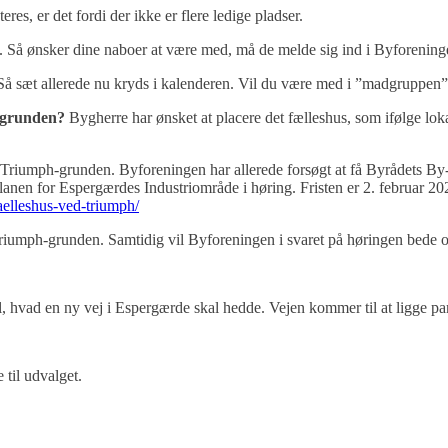
res, er det fordi der ikke er flere ledige pladser.
. Så ønsker dine naboer at være med, må de melde sig ind i Byforenin
 Så sæt allerede nu kryds i kalenderen. Vil du være med i ”madgruppen”,
h-grunden?
Bygherre har ønsket at placere det fælleshus, som ifølge lo
Triumph-grunden. Byforeningen har allerede forsøgt at få Byrådets By-,
nen for Espergærdes Industriområde i høring. Fristen er 2. februar 2
faelleshus-ved-triumph/
 Triumph-grunden. Samtidig vil Byforeningen i svaret på høringen bede 
il, hvad en ny vej i Espergærde skal hedde. Vejen kommer til at ligge 
 til udvalget.