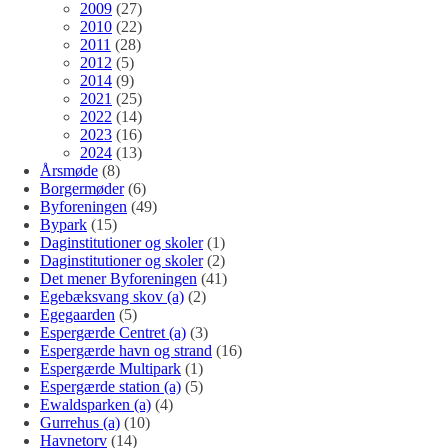
2009
(27)
2010
(22)
2011
(28)
2012
(5)
2014
(9)
2021
(25)
2022
(14)
2023
(16)
2024
(13)
Årsmøde
(8)
Borgermøder
(6)
Byforeningen
(49)
Bypark
(15)
Daginstitutioner og skoler
(1)
Daginstitutioner og skoler
(2)
Det mener Byforeningen
(41)
Egebæksvang skov (a)
(2)
Egegaarden
(5)
Espergærde Centret (a)
(3)
Espergærde havn og strand
(16)
Espergærde Multipark
(1)
Espergærde station (a)
(5)
Ewaldsparken (a)
(4)
Gurrehus (a)
(10)
Havnetorv
(14)