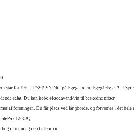
00
n, som står for FÆLLESSPISNING på Egegaarden, Egegårdsvej 3 i Espe
dende salat. Du kan købe øl/sodavand/vin til beskedne priser.
mmer af foreningen. Du får plads ved langborde, og forventes i det hel
 MobilePay 1206JQ
lding er mandag den 6. februar.