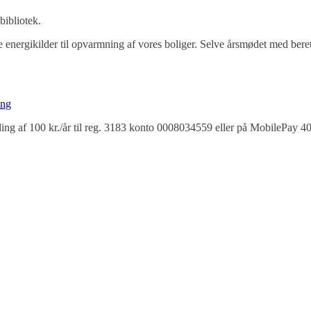
ibliotek.
e energikilder til opvarmning af vores boliger. Selve årsmødet med bere
ing
ling af 100 kr./år til reg. 3183 konto 0008034559 eller på MobilePay 4