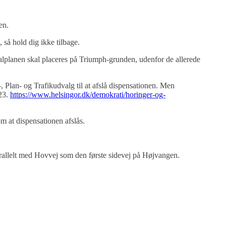
gen.
 så hold dig ikke tilbage.
kalplanen skal placeres på Triumph-grunden, udenfor de allerede
 Plan- og Trafikudvalg til at afslå dispensationen. Men
023.
https://www.helsingor.dk/demokrati/horinger-og-
om at dispensationen afslås.
parallelt med Hovvej som den første sidevej på Højvangen.