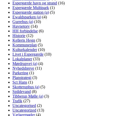
Espergærde havn og strand
(16)
Espergærde Multipark
(1)
Espergærde station (a)
(5)
Ewaldsparken (a)
(4)
Gurrehus (a)
(10)
Havnetorv
(14)
HH forbindelse
(6)
Historie
(12)
Kelleris Hegn
(3)
Kommuneplan
(5)
Kulturkalender
(10)
Livet i Espergærde
(10)
Lokalplaner
(33)
Mørdrupvej (a)
(4)
Nyhedsbreve
(11)
Parkering
(1)
Planstrategi
(3)
Sct Hans
(1)
Skotteruphus (a)
(5)
Spildevand
(8)
Tibberup Mølle (a)
(3)
Trafik
(27)
Uncategorised
(2)
Uncategorized
(13)
Vælgermøder
(4)