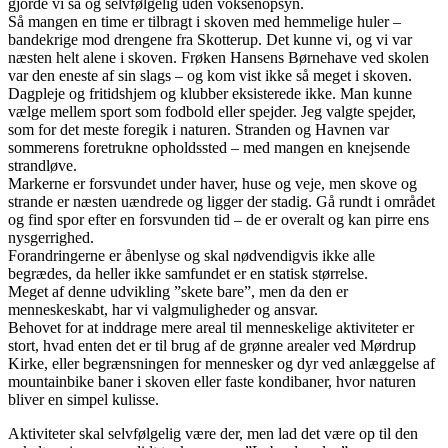
gjorde vi så og selvfølgelig uden voksenopsyn.
Så mangen en time er tilbragt i skoven med hemmelige huler –
bandekrige mod drengene fra Skotterup. Det kunne vi, og vi var
næsten helt alene i skoven. Frøken Hansens Børnehave ved skolen
var den eneste af sin slags – og kom vist ikke så meget i skoven.
Dagpleje og fritidshjem og klubber eksisterede ikke. Man kunne
vælge mellem sport som fodbold eller spejder. Jeg valgte spejder,
som for det meste foregik i naturen. Stranden og Havnen var
sommerens foretrukne opholdssted – med mangen en knejsende
strandløve.
Markerne er forsvundet under haver, huse og veje, men skove og
strande er næsten uændrede og ligger der stadig. Gå rundt i området
og find spor efter en forsvunden tid – de er overalt og kan pirre ens
nysgerrighed.
Forandringerne er åbenlyse og skal nødvendigvis ikke alle
begrædes, da heller ikke samfundet er en statisk størrelse.
Meget af denne udvikling ”skete bare”, men da den er
menneskeskabt, har vi valgmuligheder og ansvar.
Behovet for at inddrage mere areal til menneskelige aktiviteter er
stort, hvad enten det er til brug af de grønne arealer ved Mørdrup
Kirke, eller begrænsningen for mennesker og dyr ved anlæggelse af
mountainbike baner i skoven eller faste kondibaner, hvor naturen
bliver en simpel kulisse.
Aktiviteter skal selvfølgelig være der, men lad det være op til den