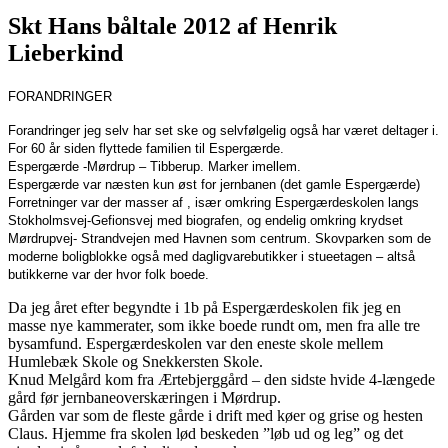
Skt Hans båltale 2012 af Henrik
Lieberkind
FORANDRINGER
Forandringer jeg selv har set ske og selvfølgelig også har været deltager i.
For 60 år siden flyttede familien til Espergærde.
Espergærde -Mørdrup – Tibberup. Marker imellem.
Espergærde var næsten kun øst for jernbanen (det gamle Espergærde)
Forretninger var der masser af , især omkring Espergærdeskolen langs
Stokholmsvej-Gefionsvej med biografen, og endelig omkring krydset
Mørdrupvej- Strandvejen med Havnen som centrum. Skovparken som de
moderne boligblokke også med dagligvarebutikker i stueetagen – altså
butikkerne var der hvor folk boede.
Da jeg året efter begyndte i 1b på Espergærdeskolen fik jeg en
masse nye kammerater, som ikke boede rundt om, men fra alle tre
bysamfund. Espergærdeskolen var den eneste skole mellem
Humlebæk Skole og Snekkersten Skole.
Knud Melgård kom fra Ærtebjerggård – den sidste hvide 4-længede
gård før jernbaneoverskæringen i Mørdrup.
Gården var som de fleste gårde i drift med køer og grise og hesten
Claus. Hjemme fra skolen lød beskeden ”løb ud og leg” og det