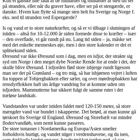
Kun et ganske lille fåtal af de milliarder og milliarder af sten du ser
på stranden, eller når du graver have, eller ser på et stengærde, er
danske. Hvem kan flytte så mange sten helt fra Sverige og Norge f.
eks. ned til stranden ved Espergærde?
Is og vand er to store naturkræfter, og så er vi tilbage i slutningen af
istiden – altså for 10-12.000 år siden formede disse to kræfter – især
– den overflade, vi går rundt på nu. Lang tid siden – ja, måske set
med det enkelte menneskes øje, men i den store kalender er det et
splitsekund siden.
Øresund var ikke Øresund som i dag, men en isfjor, der strakte sig
syd om Norge i den meget dybe Norske Rende for at ende i det, der
skulle blive Øresund. I isfjorden flød store isbjerge rundt ligesom
man ser det på Grønland – og tro mig, så har isbjørnen vejret i luften
fra toppen af Tobjergbakken efter sæler, og over mørdrupbakken har
rensdyrflokken haft sin årlige vandring for at komme uden om
isfjorden. Mammutterne har sikkert fulgt de samme ruter i det
træløse landskab.
Vandstanden var under istiden faldet med 120-150 meter, så store
mængder vand var bundet i iskapperne. Det betød, at man kunne gå
tørskoet fra Sverige til England. Øresund og Storebælt var mindre
floder/vandløb, som nemt kunne passeres.
De store ismasser i Nordamerika og Europa/Asien smelter
forholdsvis hurtigt, og vandet stiger i verdenshavene, og da isen,
som dækkede landet engang, havde trykket jorden ned, så var