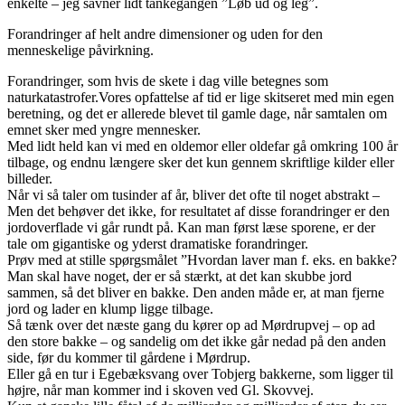
enkelte – jeg savner lidt tankegangen ”Løb ud og leg”.
Forandringer af helt andre dimensioner og uden for den
menneskelige påvirkning.
Forandringer, som hvis de skete i dag ville betegnes som
naturkatastrofer.Vores opfattelse af tid er lige skitseret med min egen
beretning, og det er allerede blevet til gamle dage, når samtalen om
emnet sker med yngre mennesker.
Med lidt held kan vi med en oldemor eller oldefar gå omkring 100 år
tilbage, og endnu længere sker det kun gennem skriftlige kilder eller
billeder.
Når vi så taler om tusinder af år, bliver det ofte til noget abstrakt –
Men det behøver det ikke, for resultatet af disse forandringer er den
jordoverflade vi går rundt på. Kan man først læse sporene, er der
tale om gigantiske og yderst dramatiske forandringer.
Prøv med at stille spørgsmålet ”Hvordan laver man f. eks. en bakke?
Man skal have noget, der er så stærkt, at det kan skubbe jord
sammen, så det bliver en bakke. Den anden måde er, at man fjerne
jord og lader en klump ligge tilbage.
Så tænk over det næste gang du kører op ad Mørdrupvej – op ad
den store bakke – og sandelig om det ikke går nedad på den anden
side, før du kommer til gårdene i Mørdrup.
Eller gå en tur i Egebæksvang over Tobjerg bakkerne, som ligger til
højre, når man kommer ind i skoven ved Gl. Skovvej.