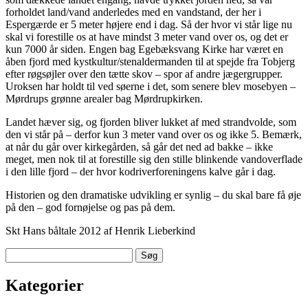
forholdet land/vand anderledes med en vandstand, der her i
Espergærde er 5 meter højere end i dag. Så der hvor vi står lige nu
skal vi forestille os at have mindst 3 meter vand over os, og det er
kun 7000 år siden. Engen bag Egebæksvang Kirke har været en
åben fjord med kystkultur/stenaldermanden til at spejde fra Tobjerg
efter røgsøjler over den tætte skov – spor af andre jægergrupper.
Uroksen har holdt til ved søerne i det, som senere blev mosebyen –
Mørdrups grønne arealer bag Mørdrupkirken.
Landet hæver sig, og fjorden bliver lukket af med strandvolde, som
den vi står på – derfor kun 3 meter vand over os og ikke 5. Bemærk,
at når du går over kirkegården, så går det ned ad bakke – ikke
meget, men nok til at forestille sig den stille blinkende vandoverflade
i den lille fjord – der hvor kodriverforeningens kalve går i dag.
Historien og den dramatiske udvikling er synlig – du skal bare få øje
på den – god fornøjelse og pas på dem.
Skt Hans båltale 2012 af Henrik Lieberkind
Søg
efter:
Kategorier