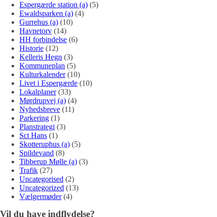
Espergærde station (a)
(5)
Ewaldsparken (a)
(4)
Gurrehus (a)
(10)
Havnetorv
(14)
HH forbindelse
(6)
Historie
(12)
Kelleris Hegn
(3)
Kommuneplan
(5)
Kulturkalender
(10)
Livet i Espergærde
(10)
Lokalplaner
(33)
Mørdrupvej (a)
(4)
Nyhedsbreve
(11)
Parkering
(1)
Planstrategi
(3)
Sct Hans
(1)
Skotteruphus (a)
(5)
Spildevand
(8)
Tibberup Mølle (a)
(3)
Trafik
(27)
Uncategorised
(2)
Uncategorized
(13)
Vælgermøder
(4)
Vil du have indflydelse?