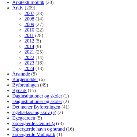
Arkitekturpolitik
(20)
Arkiv
(209)
2007
(23)
2008
(14)
2009
(27)
2010
(22)
2011
(28)
2012
(5)
2014
(9)
2021
(25)
2022
(14)
2023
(16)
2024
(13)
Årsmøde
(8)
Borgermøder
(6)
Byforeningen
(49)
Bypark
(15)
Daginstitutioner og skoler
(1)
Daginstitutioner og skoler
(2)
Det mener Byforeningen
(41)
Egebæksvang skov (a)
(2)
Egegaarden
(5)
Espergærde Centret (a)
(3)
Espergærde havn og strand
(16)
Espergærde Multipark
(1)