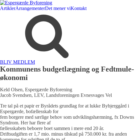
Artikler
Arrangementer
Det mener vi
Kontakt
BLIV MEDLEM
Kommunens budgetlægning og Fedtmule-
økonomi
Keld Olsen, Espergærde Byforening
Jacob Svendsen, LEV, Landsforeningen Evnesvages Vel
Tre tal på et papir er Byrådets grundlag for at lukke Bybjerggård i
Espergærde, bofællesskab for
fem borgere med særlige behov som udviklingshæmning, fx Downs
Syndrom. Her har flere af
fællesskabets beboere boet sammen i mere end 20 år.
Driftsudgiften er 1,7 mio. minus tilskud på 750.000 kr. fra anden
kommune for udgiften til de to af