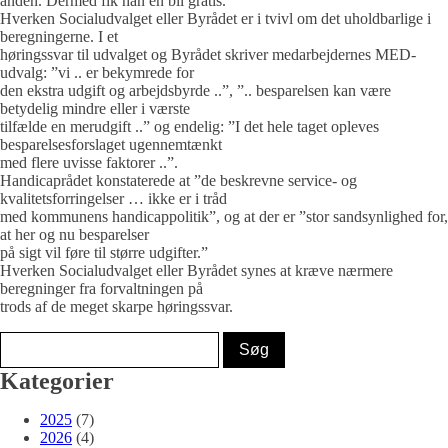
anden. Dermed fik han en bil gratis.
Hverken Socialudvalget eller Byrådet er i tvivl om det uholdbarlige i
beregningerne. I et
høringssvar til udvalget og Byrådet skriver medarbejdernes MED-
udvalg: ”vi .. er bekymrede for
den ekstra udgift og arbejdsbyrde ..”, ”.. besparelsen kan være
betydelig mindre eller i værste
tilfælde en merudgift ..” og endelig: ”I det hele taget opleves
besparelsesforslaget ugennemtænkt
med flere uvisse faktorer ..”.
Handicaprådet konstaterede at ”de beskrevne service- og
kvalitetsforringelser … ikke er i tråd
med kommunens handicappolitik”, og at der er ”stor sandsynlighed for,
at her og nu besparelser
på sigt vil føre til større udgifter.”
Hverken Socialudvalget eller Byrådet synes at kræve nærmere
beregninger fra forvaltningen på
trods af de meget skarpe høringssvar.
Kategorier
2025
(7)
2026
(4)