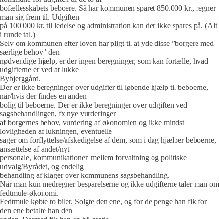
bofællesskabets beboere. Så har kommunen sparet 850.000 kr., regner
man sig frem til. Udgiften
på 100.000 kr. til ledelse og administration kan der ikke spares på. (Alt
i runde tal.)
Selv om kommunen efter loven har pligt til at yde disse ”borgere med
særlige behov” den
nødvendige hjælp, er der ingen beregninger, som kan fortælle, hvad
udgifterne er ved at lukke
Bybjerggård.
Der er ikke beregninger over udgifter til løbende hjælp til beboerne,
når/hvis der findes en anden
bolig til beboerne. Der er ikke beregninger over udgiften ved
sagsbehandlingen, fx nye vurderinger
af borgernes behov, vurdering af økonomien og ikke mindst
lovligheden af lukningen, eventuelle
sager om forflyttelse/afskedigelse af dem, som i dag hjælper beboerne,
ansættelse af andet/nyt
personale, kommunikationen mellem forvaltning og politiske
udvalg/Byrådet, og endelig
behandling af klager over kommunens sagsbehandling.
Når man kun medregner besparelserne og ikke udgifterne taler man om
fedtmule-økonomi.
Fedtmule købte to biler. Solgte den ene, og for de penge han fik for
den ene betalte han den