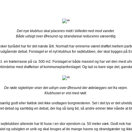
Det nye klubhus skal placeres midt i billedet ned mod vandet.
Både udsigt over Øresund og strandareal reduceres væsentlig.
sker byrådet har for det næste årti. Normalt har emnerne været drøftet mellem par
 forudgående debat. Forslaget er et nyt klubhus for sejlklubben, der skal bygges p
incl. en træterrasse på ca. 500 m2. Forslaget er både massivt og har vel den mest uh
bindelse med drøftelser af kommuneplanforslaget. Og lad os bare sige det, ganske ma
De røde sigtelinjer viser det udsyn over Øresund der ødelægges set fra vejen.
Klubhuset er vist med rødt.
t særlig godt eller faktisk slet ikke undtagen borgmesteren. Set i det lys er det uh
eret debat og samtidig en debat, der tog så lang tid, så andre emner ikke nåede at bli
 sejlklubben allerede har til huse i en stor ejendom ca. 50 meter væk. Godt nok ha
et og udsigten er unik og skal bruges af de mange havne og strandgæster og ikke af 