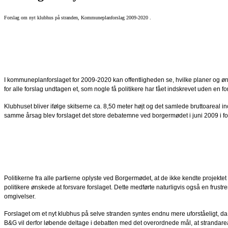
Forslag om nyt klubhus på stranden, Kommuneplanforslag 2009-2020 .
I kommuneplanforslaget for 2009-2020 kan offentligheden se, hvilke planer og øn
for alle forslag undtagen et, som nogle få politikere har fået indskrevet uden en
Klubhuset bliver ifølge skitserne ca. 8,50 meter højt og det samlede bruttoareal 
samme årsag blev forslaget det store debatemne ved borgermødet i juni 2009 i for
Politikerne fra alle partierne oplyste ved Borgermødet, at de ikke kendte projekte
politikere ønskede at forsvare forslaget. Dette medførte naturligvis også en frustr
omgivelser.
Forslaget om et nyt klubhus på selve stranden syntes endnu mere uforståeligt, da
B&G vil derfor løbende deltage i debatten med det overordnede mål, at strandareal