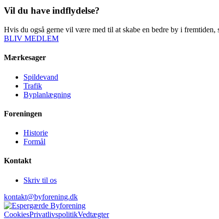
Vil du have indflydelse?
Hvis du også gerne vil være med til at skabe en bedre by i fremtiden, s
BLIV MEDLEM
Mærkesager
Spildevand
Trafik
Byplanlægning
Foreningen
Historie
Formål
Kontakt
Skriv til os
kontakt@byforening.dk
Cookies
Privatlivspolitik
Vedtægter