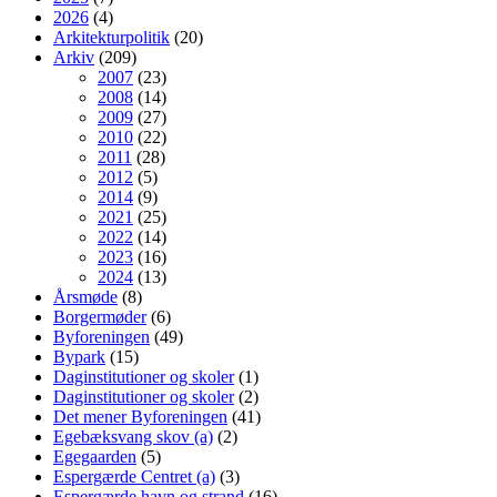
2026
(4)
Arkitekturpolitik
(20)
Arkiv
(209)
2007
(23)
2008
(14)
2009
(27)
2010
(22)
2011
(28)
2012
(5)
2014
(9)
2021
(25)
2022
(14)
2023
(16)
2024
(13)
Årsmøde
(8)
Borgermøder
(6)
Byforeningen
(49)
Bypark
(15)
Daginstitutioner og skoler
(1)
Daginstitutioner og skoler
(2)
Det mener Byforeningen
(41)
Egebæksvang skov (a)
(2)
Egegaarden
(5)
Espergærde Centret (a)
(3)
Espergærde havn og strand
(16)