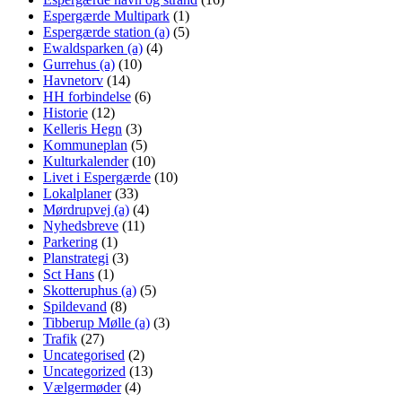
Espergærde Multipark
(1)
Espergærde station (a)
(5)
Ewaldsparken (a)
(4)
Gurrehus (a)
(10)
Havnetorv
(14)
HH forbindelse
(6)
Historie
(12)
Kelleris Hegn
(3)
Kommuneplan
(5)
Kulturkalender
(10)
Livet i Espergærde
(10)
Lokalplaner
(33)
Mørdrupvej (a)
(4)
Nyhedsbreve
(11)
Parkering
(1)
Planstrategi
(3)
Sct Hans
(1)
Skotteruphus (a)
(5)
Spildevand
(8)
Tibberup Mølle (a)
(3)
Trafik
(27)
Uncategorised
(2)
Uncategorized
(13)
Vælgermøder
(4)