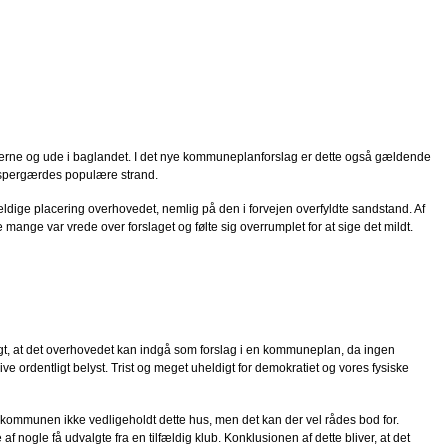
tierne og ude i baglandet. I det nye kommuneplanforslag er dette også gældende
å Espergærdes populære strand.
eldige placering overhovedet, nemlig på den i forvejen overfyldte sandstand. Af
nge var vrede over forslaget og følte sig overrumplet for at sige det mildt.
eldigt, at det overhovedet kan indgå som forslag i en kommuneplan, da ingen
ve ordentligt belyst. Trist og meget uheldigt for demokratiet og vores fysiske
r kommunen ikke vedligeholdt dette hus, men det kan der vel rådes bod for.
nogle få udvalgte fra en tilfældig klub. Konklusionen af dette bliver, at det