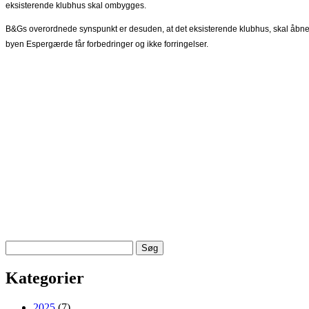
eksisterende klubhus skal ombygges.
B&Gs overordnede synspunkt er desuden, at det eksisterende klubhus, skal åbne
byen Espergærde får forbedringer og ikke forringelser.
Søg
efter:
Kategorier
2025
(7)