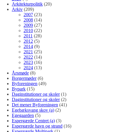
Arkitekturpolitik
(20)
Arkiv
(209)
2007
(23)
2008
(14)
2009
(27)
2010
(22)
2011
(28)
2012
(5)
2014
(9)
2021
(25)
2022
(14)
2023
(16)
2024
(13)
Årsmøde
(8)
Borgermøder
(6)
Byforeningen
(49)
Bypark
(15)
Daginstitutioner og skoler
(1)
Daginstitutioner og skoler
(2)
Det mener Byforeningen
(41)
Egebæksvang skov (a)
(2)
Egegaarden
(5)
Espergærde Centret (a)
(3)
Espergærde havn og strand
(16)
Espergærde Multipark
(1)