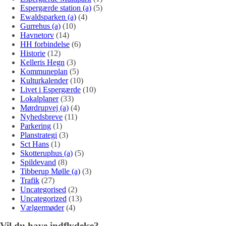
Espergærde station (a)
(5)
Ewaldsparken (a)
(4)
Gurrehus (a)
(10)
Havnetorv
(14)
HH forbindelse
(6)
Historie
(12)
Kelleris Hegn
(3)
Kommuneplan
(5)
Kulturkalender
(10)
Livet i Espergærde
(10)
Lokalplaner
(33)
Mørdrupvej (a)
(4)
Nyhedsbreve
(11)
Parkering
(1)
Planstrategi
(3)
Sct Hans
(1)
Skotteruphus (a)
(5)
Spildevand
(8)
Tibberup Mølle (a)
(3)
Trafik
(27)
Uncategorised
(2)
Uncategorized
(13)
Vælgermøder
(4)
Vil du have indflydelse?