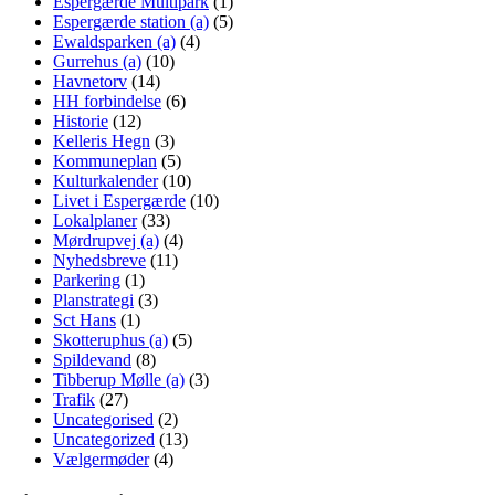
Espergærde Multipark
(1)
Espergærde station (a)
(5)
Ewaldsparken (a)
(4)
Gurrehus (a)
(10)
Havnetorv
(14)
HH forbindelse
(6)
Historie
(12)
Kelleris Hegn
(3)
Kommuneplan
(5)
Kulturkalender
(10)
Livet i Espergærde
(10)
Lokalplaner
(33)
Mørdrupvej (a)
(4)
Nyhedsbreve
(11)
Parkering
(1)
Planstrategi
(3)
Sct Hans
(1)
Skotteruphus (a)
(5)
Spildevand
(8)
Tibberup Mølle (a)
(3)
Trafik
(27)
Uncategorised
(2)
Uncategorized
(13)
Vælgermøder
(4)