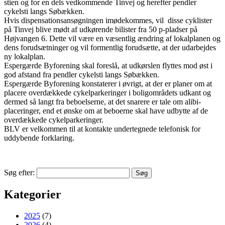
stien og for en dels vedkommende Tinvej og herefter pendler
cykelsti langs Søbækken.
Hvis dispensationsansøgningen imødekommes, vil disse cyklister
på Tinvej blive mødt af udkørende bilister fra 50 p-pladser på
Højvangen 6. Dette vil være en væsentlig ændring af lokalplanen og
dens forudsætninger og vil formentlig forudsætte, at der udarbejdes
ny lokalplan.
Espergærde Byforening skal foreslå, at udkørslen flyttes mod øst i
god afstand fra pendler cykelsti langs Søbækken.
Espergærde Byforening konstaterer i øvrigt, at der er planer om at
placere overdækkede cykelparkeringer i boligområdets udkant og
dermed så langt fra beboelserne, at det snarere er tale om alibi-
placeringer, end et ønske om at beboerne skal have udbytte af de
overdækkede cykelparkeringer.
BLV er velkommen til at kontakte undertegnede telefonisk for
uddybende forklaring.
Søg efter:
Kategorier
2025
(7)
2026
(4)