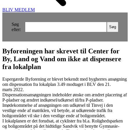
BLIV MEDLEM
Søg
efter:
Byforeningen har skrevet til Center for
By, Land og Vand om ikke at dispensere
fra lokalplan
Espergærde Byforening er blevet bekendt med bygherres ansøgning
om dispensation fra lokalplan 3.49 modtaget i BLV den 21.
marts 2022.
Dispensationsansøgningen indeholder ønske om ændret placering af
P-pladser og ændret indkørsel/udkørsel til/fra P-pladser.
Imødekommelse af ansøgningen om udkørsel til Tinvej i den
vestlige ende af matriklen, vil betyde, at udkørende trafik fra
boligområdet vil ske i den vestlige ende af boligområdet.
I lokalplanen er det forudsat, at cyklister fra bl.a. Rolighedsparken
og boligområdet på det hidtidige Sandvik vil benytte Gymnasie-