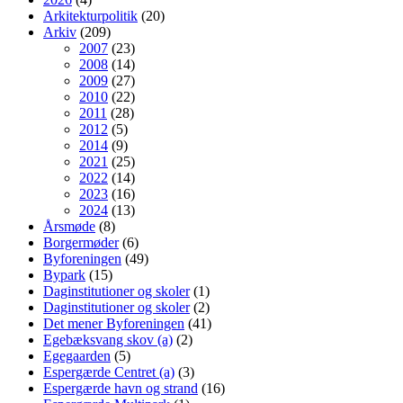
Arkitekturpolitik
(20)
Arkiv
(209)
2007
(23)
2008
(14)
2009
(27)
2010
(22)
2011
(28)
2012
(5)
2014
(9)
2021
(25)
2022
(14)
2023
(16)
2024
(13)
Årsmøde
(8)
Borgermøder
(6)
Byforeningen
(49)
Bypark
(15)
Daginstitutioner og skoler
(1)
Daginstitutioner og skoler
(2)
Det mener Byforeningen
(41)
Egebæksvang skov (a)
(2)
Egegaarden
(5)
Espergærde Centret (a)
(3)
Espergærde havn og strand
(16)