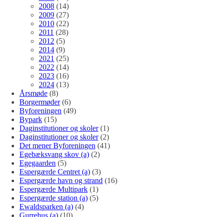
2008
(14)
2009
(27)
2010
(22)
2011
(28)
2012
(5)
2014
(9)
2021
(25)
2022
(14)
2023
(16)
2024
(13)
Årsmøde
(8)
Borgermøder
(6)
Byforeningen
(49)
Bypark
(15)
Daginstitutioner og skoler
(1)
Daginstitutioner og skoler
(2)
Det mener Byforeningen
(41)
Egebæksvang skov (a)
(2)
Egegaarden
(5)
Espergærde Centret (a)
(3)
Espergærde havn og strand
(16)
Espergærde Multipark
(1)
Espergærde station (a)
(5)
Ewaldsparken (a)
(4)
Gurrehus (a)
(10)