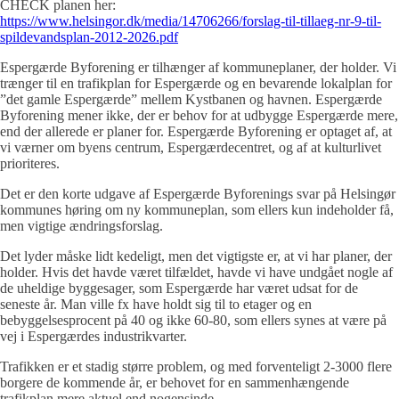
CHECK planen her:
https://www.helsingor.dk/media/14706266/forslag-til-tillaeg-nr-9-til-
spildevandsplan-2012-2026.pdf
Espergærde Byforening er tilhænger af kommuneplaner, der holder. Vi
trænger til en trafikplan for Espergærde og en bevarende lokalplan for
”det gamle Espergærde” mellem Kystbanen og havnen. Espergærde
Byforening mener ikke, der er behov for at udbygge Espergærde mere,
end der allerede er planer for. Espergærde Byforening er optaget af, at
vi værner om byens centrum, Espergærdecentret, og af at kulturlivet
prioriteres.
Det er den korte udgave af Espergærde Byforenings svar på Helsingør
kommunes høring om ny kommuneplan, som ellers kun indeholder få,
men vigtige ændringsforslag.
Det lyder måske lidt kedeligt, men det vigtigste er, at vi har planer, der
holder. Hvis det havde været tilfældet, havde vi have undgået nogle af
de uheldige byggesager, som Espergærde har været udsat for de
seneste år. Man ville fx have holdt sig til to etager og en
bebyggelsesprocent på 40 og ikke 60-80, som ellers synes at være på
vej i Espergærdes industrikvarter.
Trafikken er et stadig større problem, og med forventeligt 2-3000 flere
borgere de kommende år, er behovet for en sammenhængende
trafikplan mere aktuel end nogensinde.