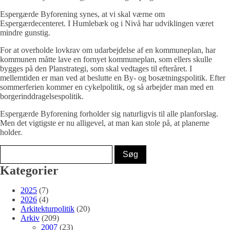
Espergærde Byforening synes, at vi skal værne om
Espergærdecenteret. I Humlebæk og i Nivå har udviklingen været
mindre gunstig.
For at overholde lovkrav om udarbejdelse af en kommuneplan, har
kommunen måtte lave en fornyet kommuneplan, som ellers skulle
bygges på den Planstrategi, som skal vedtages til efteråret. I
mellemtiden er man ved at beslutte en By- og bosætningspolitik. Efter
sommerferien kommer en cykelpolitik, og så arbejder man med en
borgerinddragelsespolitik.
Espergærde Byforening forholder sig naturligvis til alle planforslag.
Men det vigtigste er nu alligevel, at man kan stole på, at planerne
holder.
Kategorier
2025
(7)
2026
(4)
Arkitekturpolitik
(20)
Arkiv
(209)
2007
(23)