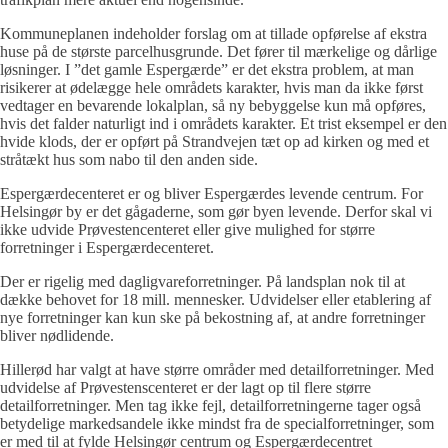
Kommuneplanen indeholder forslag om at tillade opførelse af ekstra
huse på de største parcelhusgrunde. Det fører til mærkelige og dårlige
løsninger. I ”det gamle Espergærde” er det ekstra problem, at man
risikerer at ødelægge hele områdets karakter, hvis man da ikke først
vedtager en bevarende lokalplan, så ny bebyggelse kun må opføres,
hvis det falder naturligt ind i områdets karakter. Et trist eksempel er den
hvide klods, der er opført på Strandvejen tæt op ad kirken og med et
stråtækt hus som nabo til den anden side.
Espergærdecenteret er og bliver Espergærdes levende centrum. For
Helsingør by er det gågaderne, som gør byen levende. Derfor skal vi
ikke udvide Prøvestencenteret eller give mulighed for større
forretninger i Espergærdecenteret.
Der er rigelig med dagligvareforretninger. På landsplan nok til at
dække behovet for 18 mill. mennesker. Udvidelser eller etablering af
nye forretninger kan kun ske på bekostning af, at andre forretninger
bliver nødlidende.
Hillerød har valgt at have større områder med detailforretninger. Med
udvidelse af Prøvestenscenteret er der lagt op til flere større
detailforretninger. Men tag ikke fejl, detailforretningerne tager også
betydelige markedsandele ikke mindst fra de specialforretninger, som
er med til at fylde Helsingør centrum og Espergærdecentret