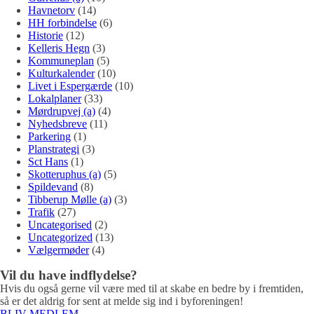
Havnetorv
(14)
HH forbindelse
(6)
Historie
(12)
Kelleris Hegn
(3)
Kommuneplan
(5)
Kulturkalender
(10)
Livet i Espergærde
(10)
Lokalplaner
(33)
Mørdrupvej (a)
(4)
Nyhedsbreve
(11)
Parkering
(1)
Planstrategi
(3)
Sct Hans
(1)
Skotteruphus (a)
(5)
Spildevand
(8)
Tibberup Mølle (a)
(3)
Trafik
(27)
Uncategorised
(2)
Uncategorized
(13)
Vælgermøder
(4)
Vil du have indflydelse?
Hvis du også gerne vil være med til at skabe en bedre by i fremtiden,
så er det aldrig for sent at melde sig ind i byforeningen!
BLIV MEDLEM