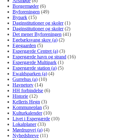
Årsmøde
(8)
Borgermøder
(6)
Byforeningen
(49)
Bypark
(15)
Daginstitutioner og skoler
(1)
Daginstitutioner og skoler
(2)
Det mener Byforeningen
(41)
Egebæksvang skov (a)
(2)
Egegaarden
(5)
Espergærde Centret (a)
(3)
Espergærde havn og strand
(16)
Espergærde Multipark
(1)
Espergærde station (a)
(5)
Ewaldsparken (a)
(4)
Gurrehus (a)
(10)
Havnetorv
(14)
HH forbindelse
(6)
Historie
(12)
Kelleris Hegn
(3)
Kommuneplan
(5)
Kulturkalender
(10)
Livet i Espergærde
(10)
Lokalplaner
(33)
Mørdrupvej (a)
(4)
Nyhedsbreve
(11)