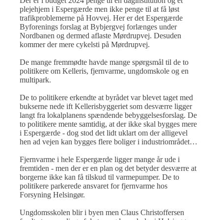
Der er i budget 2024 penge til en daginstitution og et
plejehjem i Espergærde men ikke penge til at få løst
trafikproblemerne på Hovvej. Her er det Espergærde
Byforenings forslag at Bybjergvej forlænges under
Nordbanen og dermed aflaste Mørdrupvej. Desuden
kommer der mere cykelsti på Mørdrupvej.
De mange fremmødte havde mange spørgsmål til de to
politikere om Kelleris, fjernvarme, ungdomskole og en
multipark.
De to politikere erkendte at byrådet var blevet taget med
bukserne nede ift Kellerisbyggeriet som desværre ligger
langt fra lokalplanens spændende bebyggelsesforslag. De
to politikere mente samtidig, at der ikke skal bygges mere
i Espergærde - dog stod det lidt uklart om der alligevel
hen ad vejen kan bygges flere boliger i industriområdet…
Fjernvarme i hele Espergærde ligger mange år ude i
fremtiden - men der er en plan og det betyder desværre at
borgerne ikke kan få tilskud til varmepumper. De to
politikere parkerede ansvaret for fjernvarme hos
Forsyning Helsingør.
Ungdomsskolen blir i byen men Claus Christoffersen