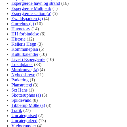
Espergærde havn og strand
(16)
Espergærde Multipark
(1)
Espergærde station (a)
(5)
Ewaldsparken (a)
(4)
Gurrehus (a)
(10)
Havnetorv
(14)
HH forbindelse
(6)
Historie
(12)
Kelleris Hegn
(3)
Kommuneplan
(5)
Kulturkalender
(10)
Livet i Espergærde
(10)
Lokalplaner
(33)
Mørdrupvej (a)
(4)
Nyhedsbreve
(11)
Parkering
(1)
Planstrategi
(3)
Sct Hans
(1)
Skotteruphus (a)
(5)
Spildevand
(8)
Tibberup Mølle (a)
(3)
Trafik
(27)
Uncategorised
(2)
Uncategorized
(13)
Vælgermøder
(4)