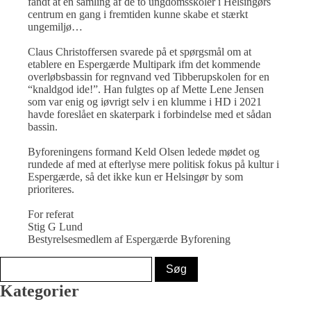
fandt at en samling af de to ungdomsskoler i Helsingørs
centrum en gang i fremtiden kunne skabe et stærkt
ungemiljø…
Claus Christoffersen svarede på et spørgsmål om at
etablere en Espergærde Multipark ifm det kommende
overløbsbassin for regnvand ved Tibberupskolen for en
“knaldgod ide!”. Han fulgtes op af Mette Lene Jensen
som var enig og iøvrigt selv i en klumme i HD i 2021
havde foreslået en skaterpark i forbindelse med et sådan
bassin.
Byforeningens formand Keld Olsen ledede mødet og
rundede af med at efterlyse mere politisk fokus på kultur i
Espergærde, så det ikke kun er Helsingør by som
prioriteres.
For referat
Stig G Lund
Bestyrelsesmedlem af Espergærde Byforening
Kategorier