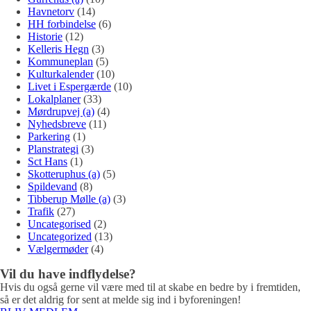
Havnetorv
(14)
HH forbindelse
(6)
Historie
(12)
Kelleris Hegn
(3)
Kommuneplan
(5)
Kulturkalender
(10)
Livet i Espergærde
(10)
Lokalplaner
(33)
Mørdrupvej (a)
(4)
Nyhedsbreve
(11)
Parkering
(1)
Planstrategi
(3)
Sct Hans
(1)
Skotteruphus (a)
(5)
Spildevand
(8)
Tibberup Mølle (a)
(3)
Trafik
(27)
Uncategorised
(2)
Uncategorized
(13)
Vælgermøder
(4)
Vil du have indflydelse?
Hvis du også gerne vil være med til at skabe en bedre by i fremtiden,
så er det aldrig for sent at melde sig ind i byforeningen!