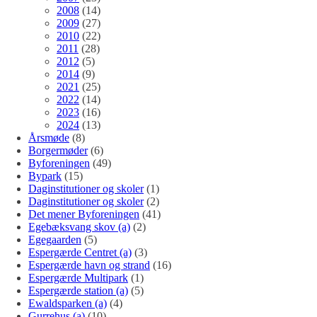
2008
(14)
2009
(27)
2010
(22)
2011
(28)
2012
(5)
2014
(9)
2021
(25)
2022
(14)
2023
(16)
2024
(13)
Årsmøde
(8)
Borgermøder
(6)
Byforeningen
(49)
Bypark
(15)
Daginstitutioner og skoler
(1)
Daginstitutioner og skoler
(2)
Det mener Byforeningen
(41)
Egebæksvang skov (a)
(2)
Egegaarden
(5)
Espergærde Centret (a)
(3)
Espergærde havn og strand
(16)
Espergærde Multipark
(1)
Espergærde station (a)
(5)
Ewaldsparken (a)
(4)
Gurrehus (a)
(10)