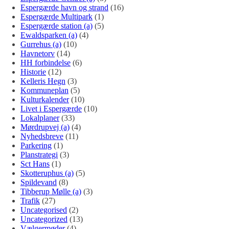
Espergærde havn og strand
(16)
Espergærde Multipark
(1)
Espergærde station (a)
(5)
Ewaldsparken (a)
(4)
Gurrehus (a)
(10)
Havnetorv
(14)
HH forbindelse
(6)
Historie
(12)
Kelleris Hegn
(3)
Kommuneplan
(5)
Kulturkalender
(10)
Livet i Espergærde
(10)
Lokalplaner
(33)
Mørdrupvej (a)
(4)
Nyhedsbreve
(11)
Parkering
(1)
Planstrategi
(3)
Sct Hans
(1)
Skotteruphus (a)
(5)
Spildevand
(8)
Tibberup Mølle (a)
(3)
Trafik
(27)
Uncategorised
(2)
Uncategorized
(13)
Vælgermøder
(4)