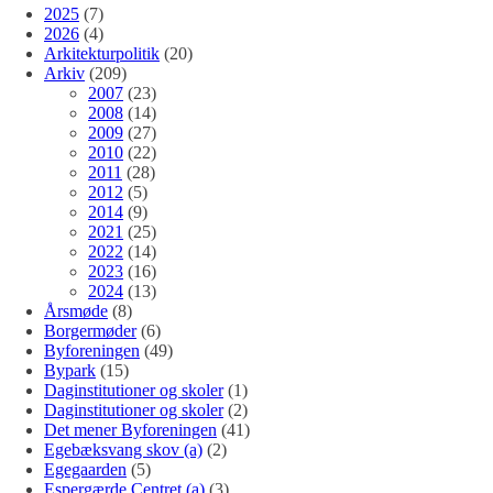
2025
(7)
2026
(4)
Arkitekturpolitik
(20)
Arkiv
(209)
2007
(23)
2008
(14)
2009
(27)
2010
(22)
2011
(28)
2012
(5)
2014
(9)
2021
(25)
2022
(14)
2023
(16)
2024
(13)
Årsmøde
(8)
Borgermøder
(6)
Byforeningen
(49)
Bypark
(15)
Daginstitutioner og skoler
(1)
Daginstitutioner og skoler
(2)
Det mener Byforeningen
(41)
Egebæksvang skov (a)
(2)
Egegaarden
(5)
Espergærde Centret (a)
(3)