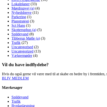
Lokalplaner
(33)
Mørdrupvej (a)
(4)
Nyhedsbreve
(11)
Parkering
(1)
Planstrategi
(3)
Sct Hans
(1)
Skotteruphus (a)
(5)
Spildevand
(8)
Tibberup Mølle (a)
(3)
Trafik
(27)
Uncategorised
(2)
Uncategorized
(13)
Vælgermøder
(4)
Vil du have indflydelse?
Hvis du også gerne vil være med til at skabe en bedre by i fremtiden, s
BLIV MEDLEM
Mærkesager
Spildevand
Trafik
Byplanlægning