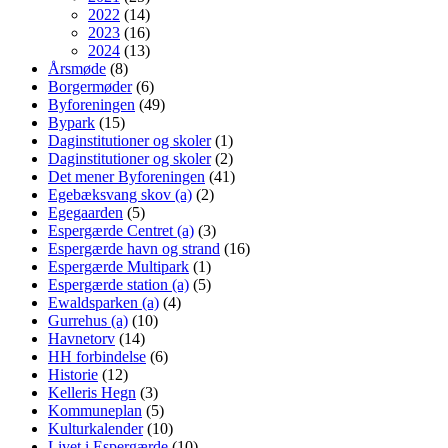
2022
(14)
2023
(16)
2024
(13)
Årsmøde
(8)
Borgermøder
(6)
Byforeningen
(49)
Bypark
(15)
Daginstitutioner og skoler
(1)
Daginstitutioner og skoler
(2)
Det mener Byforeningen
(41)
Egebæksvang skov (a)
(2)
Egegaarden
(5)
Espergærde Centret (a)
(3)
Espergærde havn og strand
(16)
Espergærde Multipark
(1)
Espergærde station (a)
(5)
Ewaldsparken (a)
(4)
Gurrehus (a)
(10)
Havnetorv
(14)
HH forbindelse
(6)
Historie
(12)
Kelleris Hegn
(3)
Kommuneplan
(5)
Kulturkalender
(10)
Livet i Espergærde
(10)