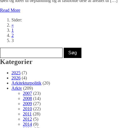
søen og ideer til beplantning og at fastholde dele af arealet til […]
Read More
Sider:
«
1
2
3
Kategorier
2025
(7)
2026
(4)
Arkitekturpolitik
(20)
Arkiv
(209)
2007
(23)
2008
(14)
2009
(27)
2010
(22)
2011
(28)
2012
(5)
2014
(9)