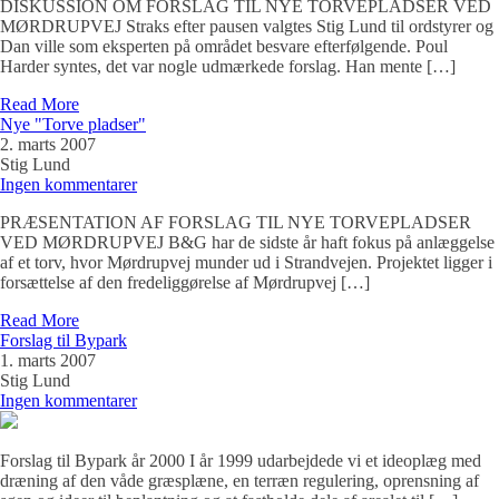
DISKUSSION OM FORSLAG TIL NYE TORVEPLADSER VED
MØRDRUPVEJ Straks efter pausen valgtes Stig Lund til ordstyrer og
Dan ville som eksperten på området besvare efterfølgende. Poul
Harder syntes, det var nogle udmærkede forslag. Han mente […]
Read More
Nye "Torve pladser"
2. marts 2007
Stig Lund
Ingen kommentarer
PRÆSENTATION AF FORSLAG TIL NYE TORVEPLADSER
VED MØRDRUPVEJ B&G har de sidste år haft fokus på anlæggelse
af et torv, hvor Mørdrupvej munder ud i Strandvejen. Projektet ligger i
forsættelse af den fredeliggørelse af Mørdrupvej […]
Read More
Forslag til Bypark
1. marts 2007
Stig Lund
Ingen kommentarer
Forslag til Bypark år 2000 I år 1999 udarbejdede vi et ideoplæg med
dræning af den våde græsplæne, en terræn regulering, oprensning af