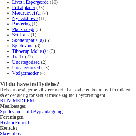
Livet i Espergærde
(10)
Lokalplaner
(33)
Mørdrupvej (a)
(4)
Nyhedsbreve
(11)
Parkering
(1)
Planstrategi
(3)
Sct Hans
(1)
Skotteruphus (a)
(5)
Spildevand
(8)
Tibberup Mølle (a)
(3)
Trafik
(27)
Uncategorised
(2)
Uncategorized
(13)
Vælgermøder
(4)
Vil du have indflydelse?
Hvis du også gerne vil være med til at skabe en bedre by i fremtiden,
så er det aldrig for sent at melde sig ind i byforeningen!
BLIV MEDLEM
Mærkesager
Spildevand
Trafik
Byplanlægning
Foreningen
Historie
Formål
Kontakt
Skriv til os