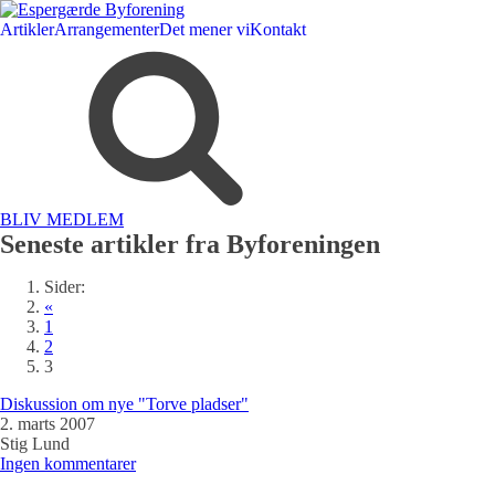
Artikler
Arrangementer
Det mener vi
Kontakt
BLIV MEDLEM
Seneste artikler fra Byforeningen
Sider:
«
1
2
3
Diskussion om nye "Torve pladser"
2. marts 2007
Stig Lund
Ingen kommentarer