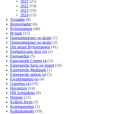
2021
(25)
2022
(14)
2023
(16)
2024
(13)
Årsmøde
(8)
Borgermøder
(6)
Byforeningen
(49)
Bypark
(15)
Daginstitutioner og skoler
(1)
Daginstitutioner og skoler
(2)
Det mener Byforeningen
(41)
Egebæksvang skov (a)
(2)
Egegaarden
(5)
Espergærde Centret (a)
(3)
Espergærde havn og strand
(16)
Espergærde Multipark
(1)
Espergærde station (a)
(5)
Ewaldsparken (a)
(4)
Gurrehus (a)
(10)
Havnetorv
(14)
HH forbindelse
(6)
Historie
(12)
Kelleris Hegn
(3)
Kommuneplan
(5)
Kulturkalender
(10)