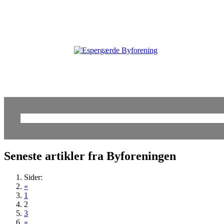
Søg
efter:
Seneste artikler fra Byforeningen
Sider:
«
1
2
3
»