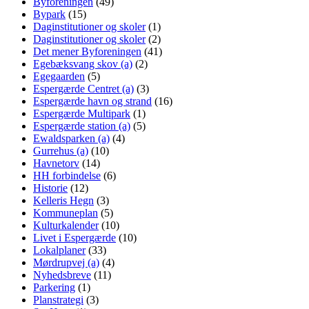
Byforeningen
(49)
Bypark
(15)
Daginstitutioner og skoler
(1)
Daginstitutioner og skoler
(2)
Det mener Byforeningen
(41)
Egebæksvang skov (a)
(2)
Egegaarden
(5)
Espergærde Centret (a)
(3)
Espergærde havn og strand
(16)
Espergærde Multipark
(1)
Espergærde station (a)
(5)
Ewaldsparken (a)
(4)
Gurrehus (a)
(10)
Havnetorv
(14)
HH forbindelse
(6)
Historie
(12)
Kelleris Hegn
(3)
Kommuneplan
(5)
Kulturkalender
(10)
Livet i Espergærde
(10)
Lokalplaner
(33)
Mørdrupvej (a)
(4)
Nyhedsbreve
(11)
Parkering
(1)
Planstrategi
(3)